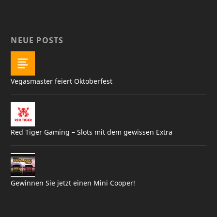
NEUE POSTS
Vegasmaster feiert Oktoberfest
Red Tiger Gaming – Slots mit dem gewissen Extra
Gewinnen Sie jetzt einen Mini Cooper!