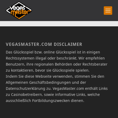
VEGASMASTER.COM DISCLAIMER
Das Glücksspiel bzw. online Glücksspiel ist in einigen
Rechtssystemen illegal oder beschränkt. Wir empfehlen
Benutzern, ihre regionalen Behörden oder Rechtsberater
zu kontaktieren, bevor sie Glücksspiele spielen.
Indem Sie diese Webseite verwenden, stimmen Sie den
Allgemeinen Geschäftsbedingungen und der
Datenschutzerklärung zu. VegasMaster.com enthält Links
zu Casinobetreibern, sowie informative Links, welche
ausschließlich Fortbildungszwecken dienen.