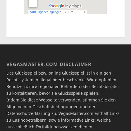
VEGASMASTER.COM DISCLAIMER
Das Glücksspiel bzw. online Glücksspiel ist in einigen
Rechtssystemen illegal oder beschränkt. Wir empfehlen
Benutzern, ihre regionalen Behörden oder Rechtsberater
zu kontaktieren, bevor sie Glücksspiele spielen.
Indem Sie diese Webseite verwenden, stimmen Sie den
Allgemeinen Geschäftsbedingungen und der
Datenschutzerklärung zu. VegasMaster.com enthält Links
zu Casinobetreibern, sowie informative Links, welche
ausschließlich Fortbildungszwecken dienen.