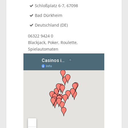
Schloßplatz 6-7, 67098
Bad Dürkheim
Deutschland (DE)
06322 9424 0
Blackjack, Poker, Roulette,
Spielautomaten