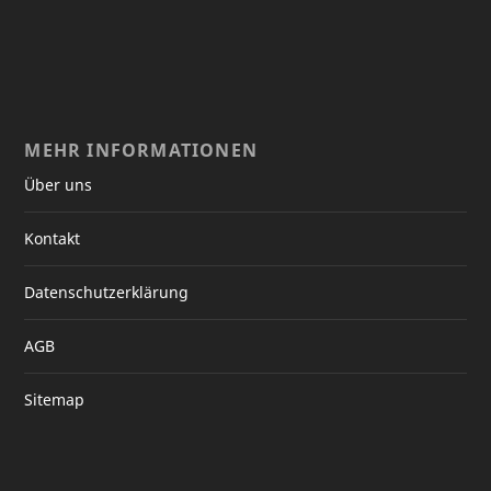
MEHR INFORMATIONEN
Über uns
Kontakt
Datenschutzerklärung
AGB
Sitemap