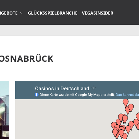
NGEBOTE
GLÜCKSSPIELBRANCHE
VEGASINSIDER
 OSNABRÜCK