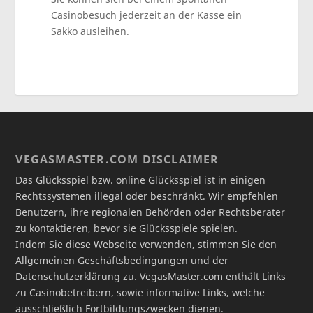
Casinobesuch jederzeit an der Kasse ein
Sakko ausleihen.
VEGASMASTER.COM DISCLAIMER
Das Glücksspiel bzw. online Glücksspiel ist in einigen
Rechtssystemen illegal oder beschränkt. Wir empfehlen
Benutzern, ihre regionalen Behörden oder Rechtsberater
zu kontaktieren, bevor sie Glücksspiele spielen.
Indem Sie diese Webseite verwenden, stimmen Sie den
Allgemeinen Geschäftsbedingungen und der
Datenschutzerklärung zu. VegasMaster.com enthält Links
zu Casinobetreibern, sowie informative Links, welche
ausschließlich Fortbildungszwecken dienen.