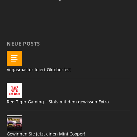
NEUE POSTS
Vegasmaster feiert Oktoberfest
Red Tiger Gaming – Slots mit dem gewissen Extra
Gewinnen Sie jetzt einen Mini Cooper!