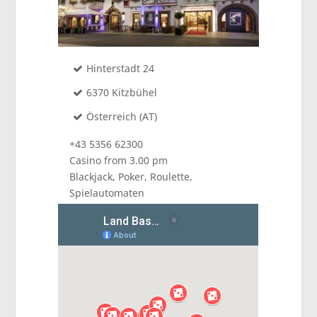
Hinterstadt 24
6370 Kitzbühel
Österreich (AT)
+43 5356 62300
Casino from 3.00 pm
Blackjack, Poker, Roulette,
Spielautomaten