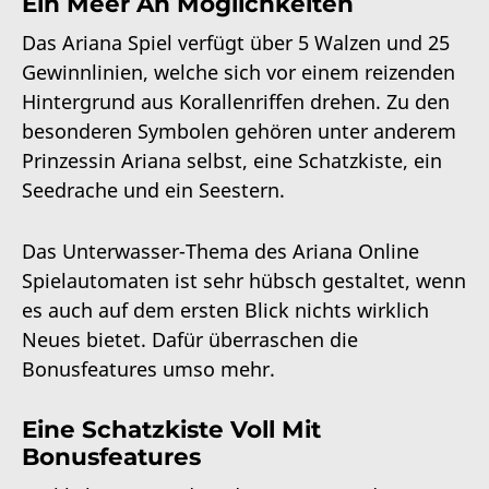
Ein Meer An Möglichkeiten
Das Ariana Spiel verfügt über 5 Walzen und 25
Gewinnlinien, welche sich vor einem reizenden
Hintergrund aus Korallenriffen drehen. Zu den
besonderen Symbolen gehören unter anderem
Prinzessin Ariana selbst, eine Schatzkiste, ein
Seedrache und ein Seestern.
Das Unterwasser-Thema des Ariana Online
Spielautomaten ist sehr hübsch gestaltet, wenn
es auch auf dem ersten Blick nichts wirklich
Neues bietet. Dafür überraschen die
Bonusfeatures umso mehr.
Eine Schatzkiste Voll Mit
Bonusfeatures