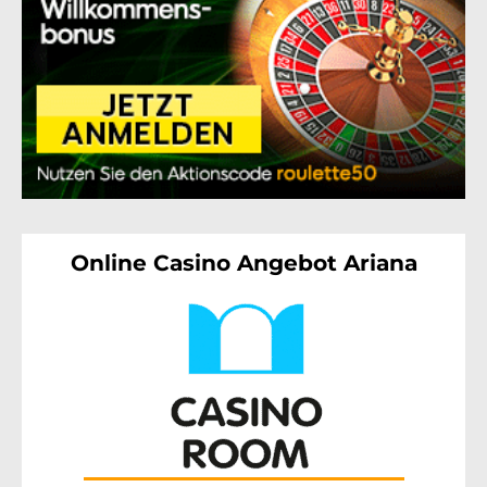
Online Casino Angebot Ariana