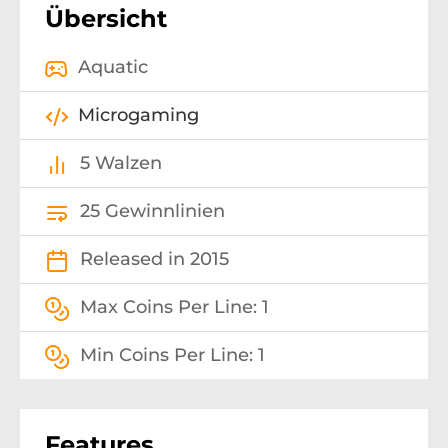
Übersicht
Aquatic
Microgaming
5 Walzen
25 Gewinnlinien
Released in 2015
Max Coins Per Line: 1
Min Coins Per Line: 1
Features