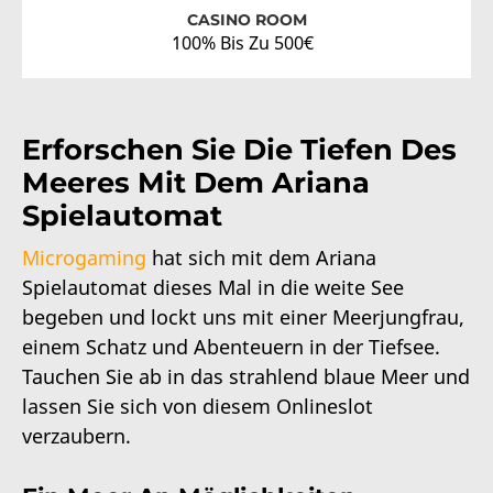
CASINO ROOM
100% Bis Zu 500€
Erforschen Sie Die Tiefen Des
Meeres Mit Dem Ariana
Spielautomat
Microgaming
hat sich mit dem Ariana
Spielautomat dieses Mal in die weite See
begeben und lockt uns mit einer Meerjungfrau,
einem Schatz und Abenteuern in der Tiefsee.
Tauchen Sie ab in das strahlend blaue Meer und
lassen Sie sich von diesem Onlineslot
verzaubern.