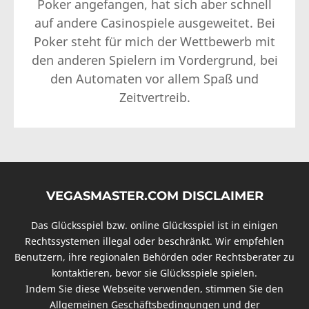
Poker angefangen, hat sich aber schnell
auf andere Casinospiele ausgeweitet. Bei
Poker steht für mich der Wettbewerb mit
den anderen Spielern im Vordergrund, bei
den Automaten vor allem Spaß und
Zeitvertreib.
VEGASMASTER.COM DISCLAIMER
Das Glücksspiel bzw. online Glücksspiel ist in einigen
Rechtssystemen illegal oder beschränkt. Wir empfehlen
Benutzern, ihre regionalen Behörden oder Rechtsberater zu
kontaktieren, bevor sie Glücksspiele spielen.
Indem Sie diese Webseite verwenden, stimmen Sie den
Allgemeinen Geschäftsbedingungen und der