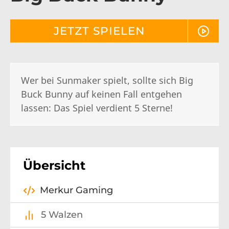
JETZT SPIELEN
Wer bei Sunmaker spielt, sollte sich Big
Buck Bunny auf keinen Fall entgehen
lassen: Das Spiel verdient 5 Sterne!
Übersicht
Merkur Gaming
5 Walzen