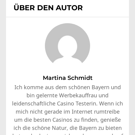
ÜBER DEN AUTOR
Martina Schmidt
Ich komme aus dem schönen Bayern und
bin gelernte Werbekauffrau und
leidenschaftliche Casino Testerin. Wenn ich
mich nicht gerade im Internet rumtreibe
um die besten Casinos zu finden, genieße
ich die schöne Natur, die Bayern zu bieten