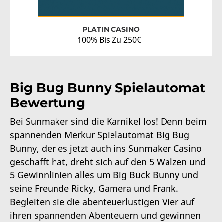
PLATIN CASINO
100% Bis Zu 250€
Big Bug Bunny Spielautomat
Bewertung
Bei Sunmaker sind die Karnikel los! Denn beim
spannenden Merkur Spielautomat Big Bug
Bunny, der es jetzt auch ins Sunmaker Casino
geschafft hat, dreht sich auf den 5 Walzen und
5 Gewinnlinien alles um Big Buck Bunny und
seine Freunde Ricky, Gamera und Frank.
Begleiten sie die abenteuerlustigen Vier auf
ihren spannenden Abenteuern und gewinnen