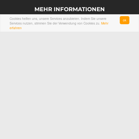
MEHR INFORMATIONEN
Cookies helfen uns, unsere Services anzubieten. Indem Sie unsere
ok
Services nutzen, stimmen Sie der Verwendung von Cookies zu.
Mehr
Über uns
erfahren
Kontakt
Datenschutzerklärung
AGB
Sitemap