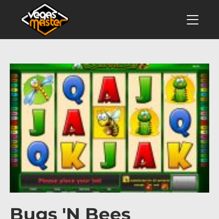
Bugs 'n Bees