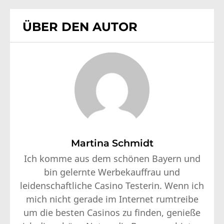
ÜBER DEN AUTOR
Martina Schmidt
Ich komme aus dem schönen Bayern und
bin gelernte Werbekauffrau und
leidenschaftliche Casino Testerin. Wenn ich
mich nicht gerade im Internet rumtreibe
um die besten Casinos zu finden, genieße