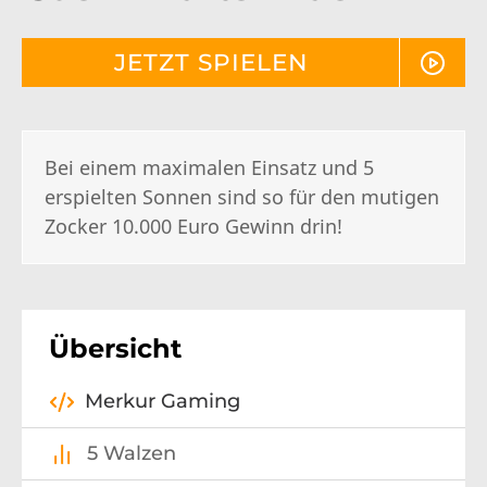
JETZT SPIELEN
Bei einem maximalen Einsatz und 5
erspielten Sonnen sind so für den mutigen
Zocker 10.000 Euro Gewinn drin!
Übersicht
Merkur Gaming
5 Walzen