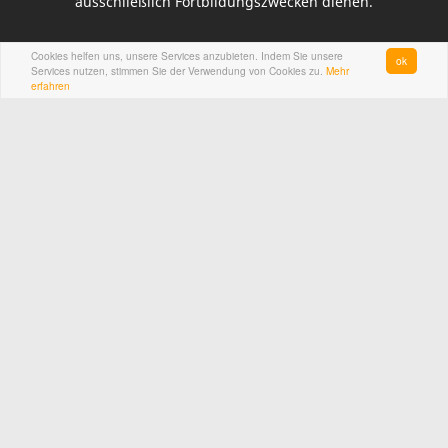
ausschließlich Fortbildungszwecken dienen.
Cookies helfen uns, unsere Services anzubieten. Indem Sie unsere
ok
Services nutzen, stimmen Sie der Verwendung von Cookies zu.
Mehr
MEHR INFORMATIONEN
erfahren
Über uns
Kontakt
Datenschutzerklärung
AGB
Sitemap