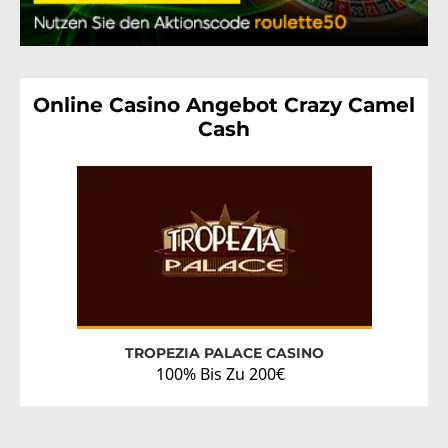
Online Casino Angebot Crazy Camel
Cash
TROPEZIA PALACE CASINO
100% Bis Zu 200€