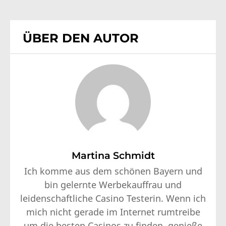
ÜBER DEN AUTOR
Martina Schmidt
Ich komme aus dem schönen Bayern und
bin gelernte Werbekauffrau und
leidenschaftliche Casino Testerin. Wenn ich
mich nicht gerade im Internet rumtreibe
um die besten Casinos zu finden, genieße