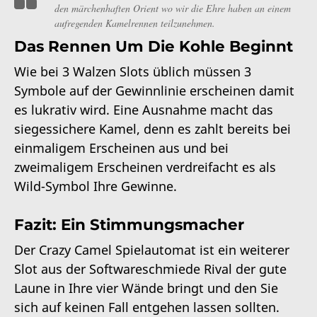
den märchenhaften Orient wo wir die Ehre haben an einem
aufregenden Kamelrennen teilzunehmen.
Das Rennen Um Die Kohle Beginnt
Wie bei 3 Walzen Slots üblich müssen 3
Symbole auf der Gewinnlinie erscheinen damit
es lukrativ wird. Eine Ausnahme macht das
siegessichere Kamel, denn es zahlt bereits bei
einmaligem Erscheinen aus und bei
zweimaligem Erscheinen verdreifacht es als
Wild-Symbol Ihre Gewinne.
Fazit: Ein Stimmungsmacher
Der Crazy Camel Spielautomat ist ein weiterer
Slot aus der Softwareschmiede Rival der gute
Laune in Ihre vier Wände bringt und den Sie
sich auf keinen Fall entgehen lassen sollten.