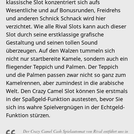
klassische Slot konzentriert sich aufs
Wesentliche und auf Bonusrunden, Freidrehs
und anderen Schnick Schnack wird hier
verzichtet. Wie alle Rival Slots kann auch dieser
Slot durch seine erstklassige grafische
Gestaltung und seinen tollen Sound
überzeugen. Auf den Walzen tummeln sich
nicht nur startbereite Kamele, sondern auch ein
fliegender Teppich und Palmen. Der Teppich
und die Palmen passen zwar nicht so ganz zum
Kamelrennen, aber zumindest in die arabische
Welt. Den Crazy Camel Slot können Sie erstmals
in der Spaßgeld-Funktion austesten, bevor Sie
sich ins wahre Spielvergnügen in der Echtgeld-
Funktion stürzen.
Der Crazy Camel Cash Spielautomat von Rival entführt uns in