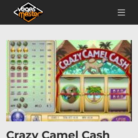
Crazy Camel Cash