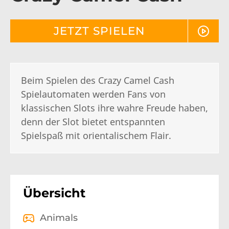
JETZT SPIELEN
Beim Spielen des Crazy Camel Cash
Spielautomaten werden Fans von
klassischen Slots ihre wahre Freude haben,
denn der Slot bietet entspannten
Spielspaß mit orientalischem Flair.
Übersicht
Animals