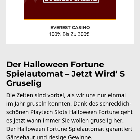
EVEREST CASINO
100% Bis Zu 300€
Der Halloween Fortune
Spielautomat – Jetzt Wird‘ S
Gruselig
Die Zeiten sind vorbei, als wir uns nur einmal
im Jahr gruseln konnten. Dank des schrecklich-
schönen Playtech Slots Halloween Fortune geht
es jetzt wann immer Sie wollen gruselig her.
Der Halloween Fortune Spielautomat garantiert
Gänsehaut und riesige Gewinne.