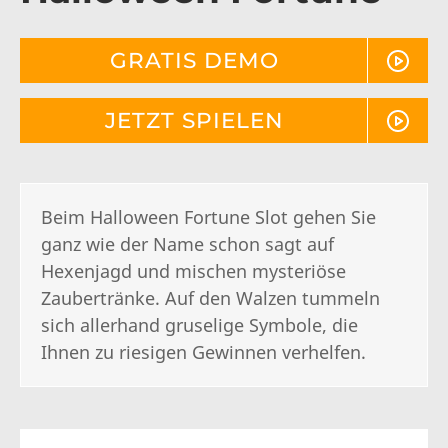
GRATIS DEMO
JETZT SPIELEN
Beim Halloween Fortune Slot gehen Sie
ganz wie der Name schon sagt auf
Hexenjagd und mischen mysteriöse
Zaubertränke. Auf den Walzen tummeln
sich allerhand gruselige Symbole, die
Ihnen zu riesigen Gewinnen verhelfen.