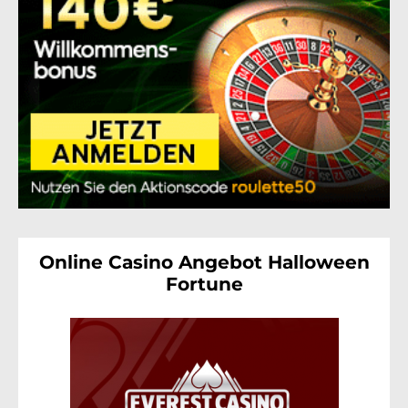
Online Casino Angebot Halloween
Fortune