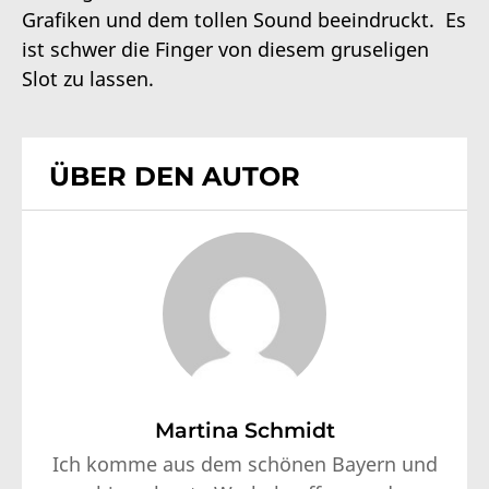
Grafiken und dem tollen Sound beeindruckt. Es
ist schwer die Finger von diesem gruseligen
Slot zu lassen.
ÜBER DEN AUTOR
Martina Schmidt
Ich komme aus dem schönen Bayern und