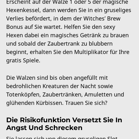
Erscheint auf der Walze 1 oder 5 der magische
Hexenkessel, dann werden Sie in ein gruseliges
Verlies befördert, in dem der Witches’ Brew
Bonus auf Sie wartet. Helfen Sie den sexy
Hexen dabei ein magisches Getränk zu brauen
und sobald der Zaubertrank zu blubbern
beginnt, erhalten Sie den Multiplikator für Ihre
gratis Spiele.
Die Walzen sind bis oben angefüllt mit
bedrohlichen Kreaturen der Nacht sowie
Totenköpfen, Zaubertränken, Amuletten und
glühenden Kürbissen. Trauen Sie sich?
Die Risikofunktion Versetzt Sie In
Angst Und Schrecken
Sie lassen sich von diesem gruseligen Slot