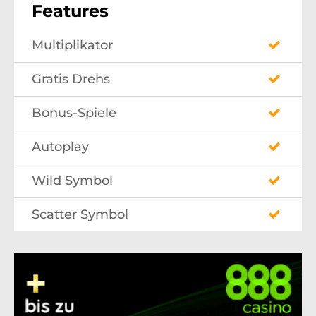
Features
Multiplikator
Gratis Drehs
Bonus-Spiele
Autoplay
Wild Symbol
Scatter Symbol