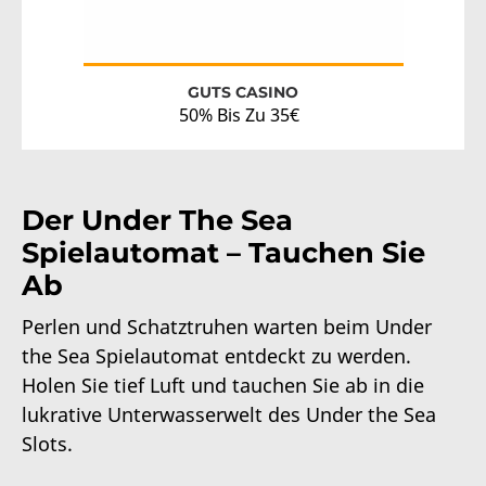
GUTS CASINO
50% Bis Zu 35€
Der Under The Sea
Spielautomat – Tauchen Sie
Ab
Perlen und Schatztruhen warten beim Under
the Sea Spielautomat entdeckt zu werden.
Holen Sie tief Luft und tauchen Sie ab in die
lukrative Unterwasserwelt des Under the Sea
Slots.