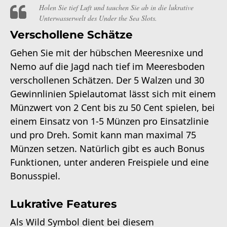
Holen Sie tief Luft und tauchen Sie ab in die lukrative
Unterwasserwelt des Under the Sea Slots.
Verschollene Schätze
Gehen Sie mit der hübschen Meeresnixe und
Nemo auf die Jagd nach tief im Meeresboden
verschollenen Schätzen. Der 5 Walzen und 30
Gewinnlinien Spielautomat lässt sich mit einem
Münzwert von 2 Cent bis zu 50 Cent spielen, bei
einem Einsatz von 1-5 Münzen pro Einsatzlinie
und pro Dreh. Somit kann man maximal 75
Münzen setzen. Natürlich gibt es auch Bonus
Funktionen, unter anderen Freispiele und eine
Bonusspiel.
Lukrative Features
Als Wild Symbol dient bei diesem