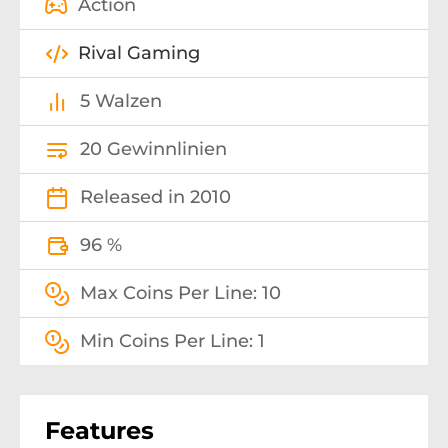
Action
Rival Gaming
5 Walzen
20 Gewinnlinien
Released in 2010
96 %
Max Coins Per Line: 10
Min Coins Per Line: 1
Features