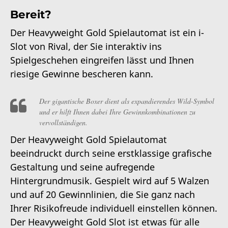
Bereit?
Der Heavyweight Gold Spielautomat ist ein i-
Slot von Rival, der Sie interaktiv ins
Spielgeschehen eingreifen lässt und Ihnen
riesige Gewinne bescheren kann.
Der gigantische Boxer dient als expandierendes Wild-Symbol
und er hilft Ihnen dabei Ihre Gewinnkombinationen zu
vervollständigen.
Der Heavyweight Gold Spielautomat
beeindruckt durch seine erstklassige grafische
Gestaltung und seine aufregende
Hintergrundmusik. Gespielt wird auf 5 Walzen
und auf 20 Gewinnlinien, die Sie ganz nach
Ihrer Risikofreude individuell einstellen können.
Der Heavyweight Gold Slot ist etwas für alle