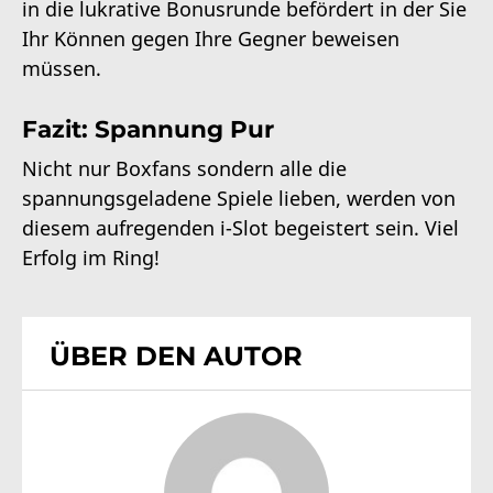
in die lukrative Bonusrunde befördert in der Sie
Ihr Können gegen Ihre Gegner beweisen
müssen.
Fazit: Spannung Pur
Nicht nur Boxfans sondern alle die
spannungsgeladene Spiele lieben, werden von
diesem aufregenden i-Slot begeistert sein. Viel
Erfolg im Ring!
ÜBER DEN AUTOR