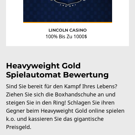
LINCOLN CASINO
100% Bis Zu 1000$
Heavyweight Gold
Spielautomat Bewertung
Sind Sie bereit für den Kampf Ihres Lebens?
Ziehen Sie sich die Boxhandschuhe an und
steigen Sie in den Ring! Schlagen Sie ihren
Gegner beim Heavyweight Gold online spielen
k.o. und kassieren Sie das gigantische
Preisgeld.