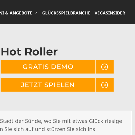
NI & ANGEBOTE
GLÜCKSSPIELBRANCHE
VEGASINSIDER
Hot Roller
GRATIS DEMO
JETZT SPIELEN
e Stadt der Sünde, wo Sie mit etwas Glück riesige
Sie sich auf und stürzen Sie sich ins