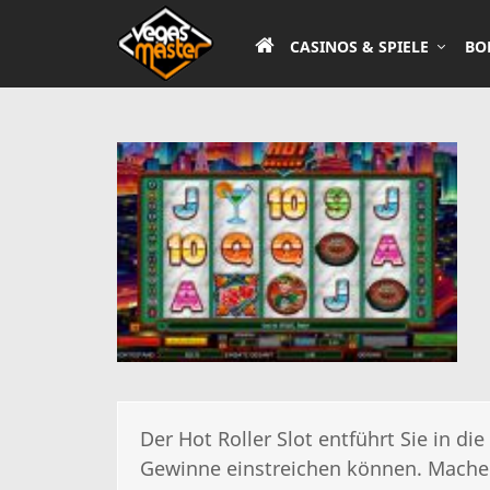
CASINOS & SPIELE
BO
Der Hot Roller Slot entführt Sie in di
Gewinne einstreichen können. Machen 