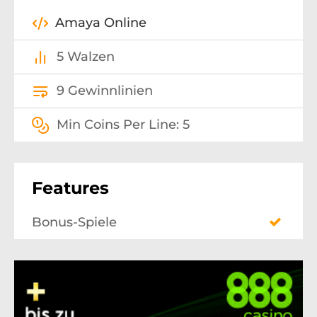
Amaya Online
5 Walzen
9 Gewinnlinien
Min Coins Per Line: 5
Features
Bonus-Spiele