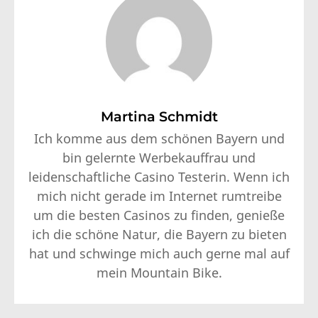
Martina Schmidt
Ich komme aus dem schönen Bayern und
bin gelernte Werbekauffrau und
leidenschaftliche Casino Testerin. Wenn ich
mich nicht gerade im Internet rumtreibe
um die besten Casinos zu finden, genieße
ich die schöne Natur, die Bayern zu bieten
hat und schwinge mich auch gerne mal auf
mein Mountain Bike.