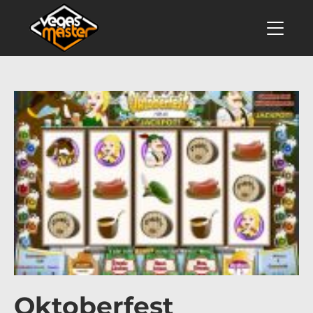
Oktoberfest