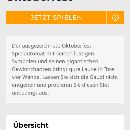
JETZT SPIELEN
Der ausgezeichnete Oktoberfest
Spielautomat mit seinen lustigen
Symbolen und seinen gigantischen
Gewinnchancen bringt gute Laune in Ihre
vier Wände. Lassen Sie sich die Gaudi nicht
entgehen und probieren Sie diesen Slot
unbedingt aus.
Übersicht