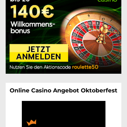
Online Casino Angebot Oktoberfest