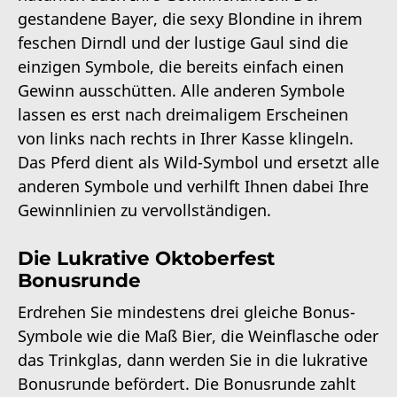
gestandene Bayer, die sexy Blondine in ihrem
feschen Dirndl und der lustige Gaul sind die
einzigen Symbole, die bereits einfach einen
Gewinn ausschütten. Alle anderen Symbole
lassen es erst nach dreimaligem Erscheinen
von links nach rechts in Ihrer Kasse klingeln.
Das Pferd dient als Wild-Symbol und ersetzt alle
anderen Symbole und verhilft Ihnen dabei Ihre
Gewinnlinien zu vervollständigen.
Die Lukrative Oktoberfest
Bonusrunde
Erdrehen Sie mindestens drei gleiche Bonus-
Symbole wie die Maß Bier, die Weinflasche oder
das Trinkglas, dann werden Sie in die lukrative
Bonusrunde befördert. Die Bonusrunde zahlt