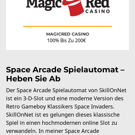
MAGICRED CASINO
100% Bis Zu 200€
Space Arcade Spielautomat –
Heben Sie Ab
Der Space Arcade Spielautomat von SkillOnNet
ist ein 3-D-Slot und eine moderne Version des
Retro Gameboy Klassikers Space Invaders.
SkillOnNet ist es gelungen dieses klassische
Spiel in einen hochmodernen online Slot zu
verwandeln. In meiner Space Arcade