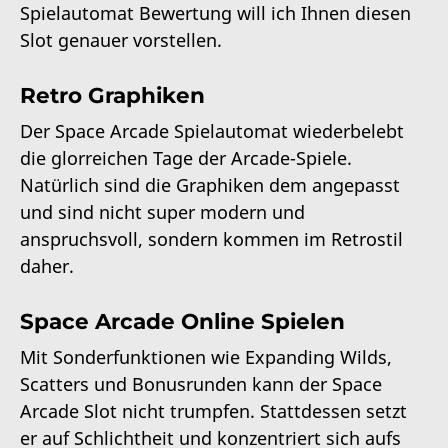
Spielautomat Bewertung will ich Ihnen diesen
Slot genauer vorstellen.
Retro Graphiken
Der Space Arcade Spielautomat wiederbelebt
die glorreichen Tage der Arcade-Spiele.
Natürlich sind die Graphiken dem angepasst
und sind nicht super modern und
anspruchsvoll, sondern kommen im Retrostil
daher.
Space Arcade Online Spielen
Mit Sonderfunktionen wie Expanding Wilds,
Scatters und Bonusrunden kann der Space
Arcade Slot nicht trumpfen. Stattdessen setzt
er auf Schlichtheit und konzentriert sich aufs