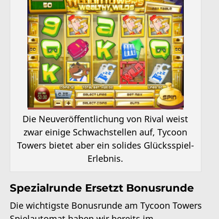
Die Neuveröffentlichung von Rival weist
zwar einige Schwachstellen auf, Tycoon
Towers bietet aber ein solides Glücksspiel-
Erlebnis.
Spezialrunde Ersetzt Bonusrunde
Die wichtigste Bonusrunde am Tycoon Towers
Spielautomat haben wir bereits im