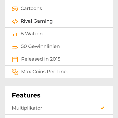
Cartoons
Rival Gaming
5 Walzen
50 Gewinnlinien
Released in 2015
Max Coins Per Line: 1
Features
Multiplikator