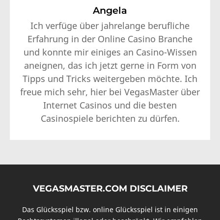
Angela
Ich verfüge über jahrelange berufliche
Erfahrung in der Online Casino Branche
und konnte mir einiges an Casino-Wissen
aneignen, das ich jetzt gerne in Form von
Tipps und Tricks weitergeben möchte. Ich
freue mich sehr, hier bei VegasMaster über
Internet Casinos und die besten
Casinospiele berichten zu dürfen.
VEGASMASTER.COM DISCLAIMER
Das Glücksspiel bzw. online Glücksspiel ist in einigen