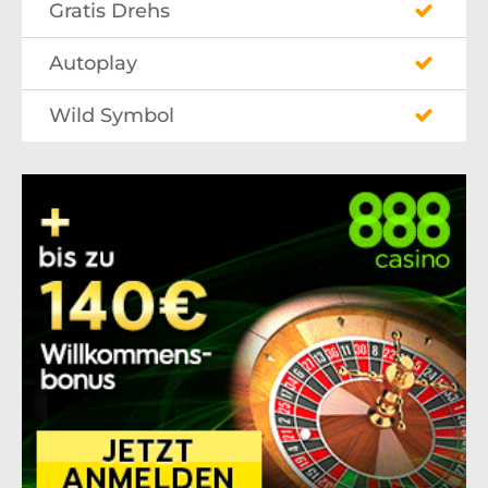
Gratis Drehs
Autoplay
Wild Symbol