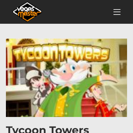
Tycoon Towers