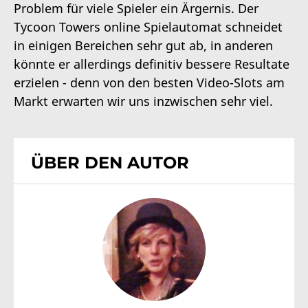
Problem für viele Spieler ein Ärgernis. Der
Tycoon Towers online Spielautomat schneidet
in einigen Bereichen sehr gut ab, in anderen
könnte er allerdings definitiv bessere Resultate
erzielen - denn von den besten Video-Slots am
Markt erwarten wir uns inzwischen sehr viel.
ÜBER DEN AUTOR