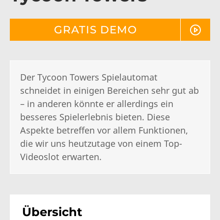
GRATIS DEMO
Der Tycoon Towers Spielautomat
schneidet in einigen Bereichen sehr gut ab
– in anderen könnte er allerdings ein
besseres Spielerlebnis bieten. Diese
Aspekte betreffen vor allem Funktionen,
die wir uns heutzutage von einem Top-
Videoslot erwarten.
Übersicht