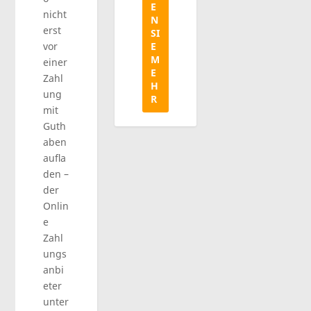
E
nicht
N
erst
SI
vor
E
M
einer
E
Zahl
H
ung
R
mit
Guth
aben
aufla
den –
der
Onlin
e
Zahl
ungs
anbi
eter
unter