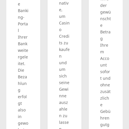
nativ
e
der
e,
Banki
gewü
um
ng-
nscht
Casin
Porta
e
o
l
Betra
Credi
Ihrer
g
ts zu
Bank
Ihre
kaufe
weite
m
n
rgele
Acco
und
itet.
unt
um
Die
sofor
sich
Beza
t und
seine
hlun
ohne
Gewi
g
zusät
nne
erfol
zlich
ausz
gt
e
ahle
also
Gebü
n zu
in
hren
lasse
gewo
gutg
n.