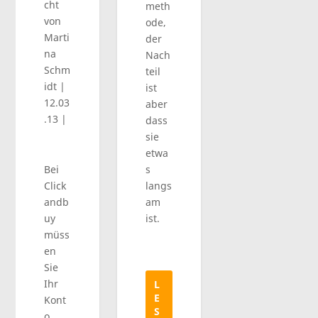
cht
meth
von
ode,
Marti
der
na
Nach
Schm
teil
idt
|
ist
12.03
aber
.13
|
dass
sie
etwa
Bei
s
Click
langs
andb
am
uy
ist.
müss
en
Sie
Ihr
L
E
Kont
S
o