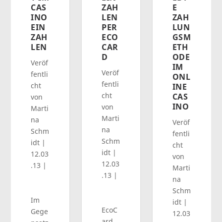
CAS
ZAH
E
INO
LEN
ZAH
EIN
PER
LUN
ZAH
ECO
GSM
LEN
CAR
ETH
D
ODE
Veröf
IM
Veröf
fentli
ONL
fentli
cht
INE
cht
CAS
von
INO
von
Marti
Marti
na
Veröf
na
Schm
fentli
Schm
idt
|
cht
idt
|
12.03
von
12.03
.13
|
Marti
.13
|
na
Schm
Im
idt
|
EcoC
Gege
12.03
ard