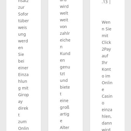
nsatz
.13
|
wird
zur
welt
Sofor
weit
tüber
Wen
von
weis
n Sie
zahlr
ung
mit
eiche
werd
Click
n
en
2Pay
Kund
Sie
auf
en
bei
Ihr
genu
einer
Kont
tzt
Einza
o im
und
hlun
Onlin
biete
g mit
e
t
Girop
Casin
eine
ay
o
groß
direk
einza
artig
t
hlen,
e
zum
dann
Alter
Onlin
wird