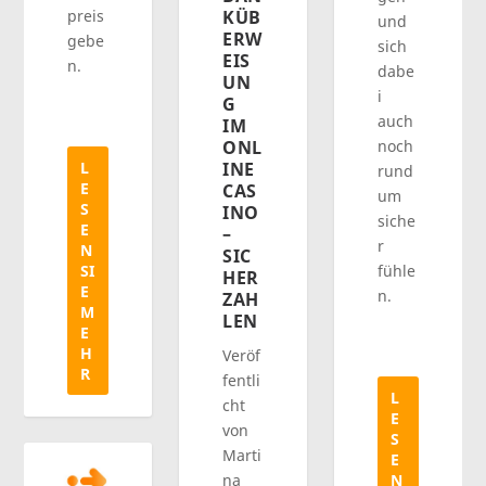
preis
KÜB
und
ERW
gebe
sich
EIS
n.
dabe
UN
i
G
auch
IM
noch
ONL
L
INE
rund
E
CAS
um
S
INO
siche
E
–
r
N
SIC
SI
fühle
HER
E
n.
ZAH
M
LEN
E
H
Veröf
R
fentli
L
cht
E
von
S
Marti
E
N
na