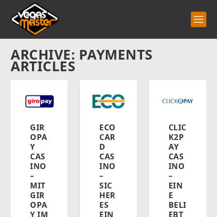
ARCHIVE: PAYMENTS
ARTICLES
GIR
ECO
CLIC
OPA
CAR
K2P
Y
D
AY
CAS
CAS
CAS
INO
INO
INO
–
–
–
MIT
SIC
EIN
GIR
HER
E
OPA
ES
BELI
Y IM
EIN
EBT