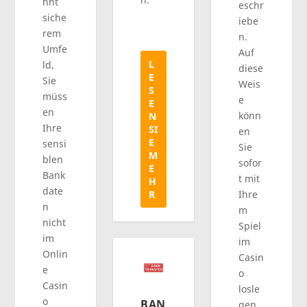
hnt
eschr
siche
iebe
rem
n.
Umfe
Auf
L
ld,
diese
E
Sie
Weis
S
müss
e
E
en
könn
N
Ihre
SI
en
E
sensi
Sie
M
blen
sofor
E
Bank
t mit
H
date
R
Ihre
n
m
nicht
Spiel
im
im
Onlin
Casin
e
o
Casin
losle
o
BAN
gen