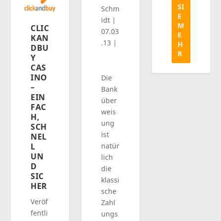
SI
Schm
E
idt
|
M
CLIC
07.03
E
KAN
.13
|
H
DBU
R
Y
CAS
INO
Die
–
Bank
EIN
über
FAC
weis
H,
ung
SCH
ist
NEL
natür
L
UN
lich
D
die
SIC
klassi
HER
sche
Veröf
Zahl
fentli
ungs