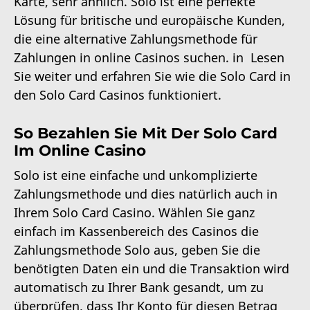
Karte, sehr ähnlich. Solo ist eine perfekte
Lösung für britische und europäische Kunden,
die eine alternative Zahlungsmethode für
Zahlungen in online Casinos suchen. in Lesen
Sie weiter und erfahren Sie wie die Solo Card in
den Solo Card Casinos funktioniert.
So Bezahlen Sie Mit Der Solo Card
Im Online Casino
Solo ist eine einfache und unkomplizierte
Zahlungsmethode und dies natürlich auch in
Ihrem Solo Card Casino. Wählen Sie ganz
einfach im Kassenbereich des Casinos die
Zahlungsmethode Solo aus, geben Sie die
benötigten Daten ein und die Transaktion wird
automatisch zu Ihrer Bank gesandt, um zu
überprüfen, dass Ihr Konto für diesen Betrag