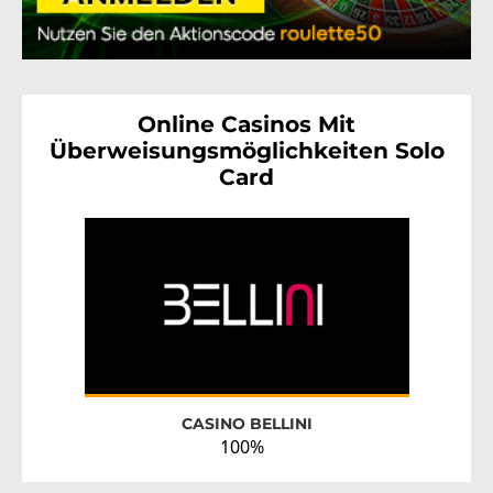
Online Casinos Mit
Überweisungsmöglichkeiten Solo
Card
CASINO BELLINI
100%