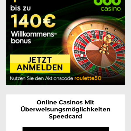
Online Casinos Mit
Überweisungsmöglichkeiten
Speedcard