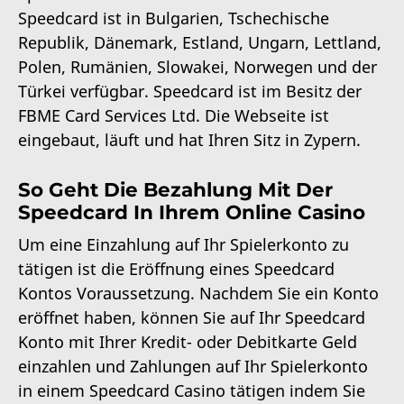
Speedcard ist in Bulgarien, Tschechische
Republik, Dänemark, Estland, Ungarn, Lettland,
Polen, Rumänien, Slowakei, Norwegen und der
Türkei verfügbar. Speedcard ist im Besitz der
FBME Card Services Ltd. Die Webseite ist
eingebaut, läuft und hat Ihren Sitz in Zypern.
So Geht Die Bezahlung Mit Der
Speedcard In Ihrem Online Casino
Um eine Einzahlung auf Ihr Spielerkonto zu
tätigen ist die Eröffnung eines Speedcard
Kontos Voraussetzung. Nachdem Sie ein Konto
eröffnet haben, können Sie auf Ihr Speedcard
Konto mit Ihrer Kredit- oder Debitkarte Geld
einzahlen und Zahlungen auf Ihr Spielerkonto
in einem Speedcard Casino tätigen indem Sie