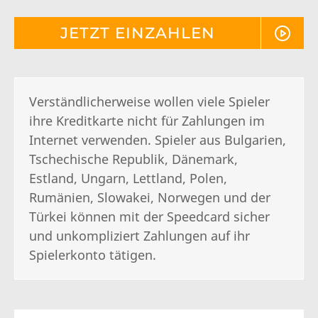
JETZT EINZAHLEN
Verständlicherweise wollen viele Spieler
ihre Kreditkarte nicht für Zahlungen im
Internet verwenden. Spieler aus Bulgarien,
Tschechische Republik, Dänemark,
Estland, Ungarn, Lettland, Polen,
Rumänien, Slowakei, Norwegen und der
Türkei können mit der Speedcard sicher
und unkompliziert Zahlungen auf ihr
Spielerkonto tätigen.