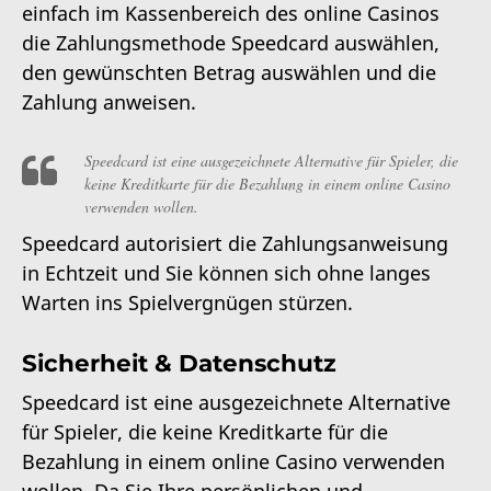
einfach im Kassenbereich des online Casinos
die Zahlungsmethode Speedcard auswählen,
den gewünschten Betrag auswählen und die
Zahlung anweisen.
Speedcard ist eine ausgezeichnete Alternative für Spieler, die
keine Kreditkarte für die Bezahlung in einem online Casino
verwenden wollen.
Speedcard autorisiert die Zahlungsanweisung
in Echtzeit und Sie können sich ohne langes
Warten ins Spielvergnügen stürzen.
Sicherheit & Datenschutz
Speedcard ist eine ausgezeichnete Alternative
für Spieler, die keine Kreditkarte für die
Bezahlung in einem online Casino verwenden
wollen. Da Sie Ihre persönlichen und