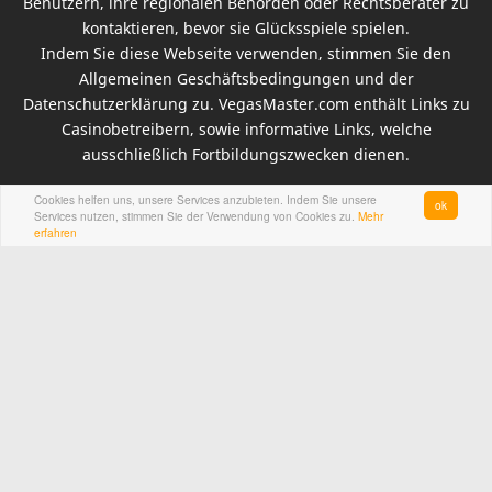
Benutzern, ihre regionalen Behörden oder Rechtsberater zu
kontaktieren, bevor sie Glücksspiele spielen.
Indem Sie diese Webseite verwenden, stimmen Sie den
Allgemeinen Geschäftsbedingungen und der
Datenschutzerklärung zu. VegasMaster.com enthält Links zu
Casinobetreibern, sowie informative Links, welche
ausschließlich Fortbildungszwecken dienen.
Cookies helfen uns, unsere Services anzubieten. Indem Sie unsere
ok
Services nutzen, stimmen Sie der Verwendung von Cookies zu.
Mehr
erfahren
MEHR INFORMATIONEN
Über uns
Kontakt
Datenschutzerklärung
AGB
Sitemap