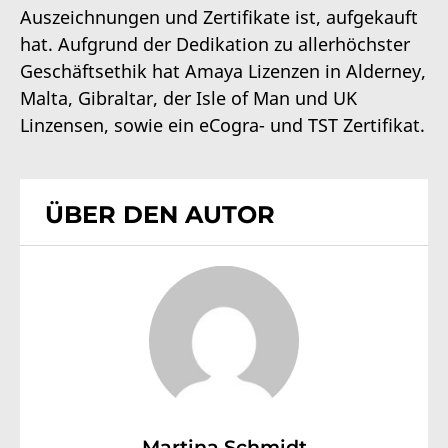
Auszeichnungen und Zertifikate ist, aufgekauft
hat. Aufgrund der Dedikation zu allerhöchster
Geschäftsethik hat Amaya Lizenzen in Alderney,
Malta, Gibraltar, der Isle of Man und UK
Linzensen, sowie ein eCogra- und TST Zertifikat.
ÜBER DEN AUTOR
Martina Schmidt