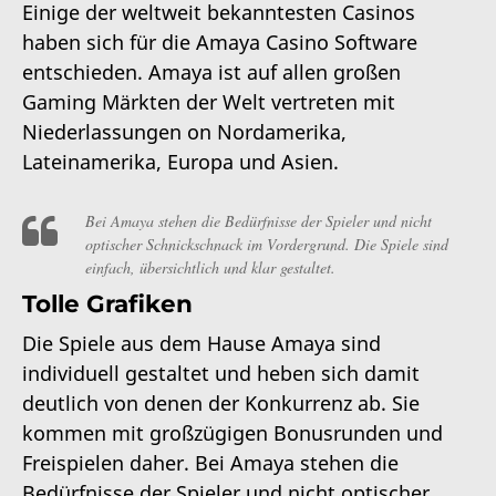
Einige der weltweit bekanntesten Casinos
haben sich für die Amaya Casino Software
entschieden. Amaya ist auf allen großen
Gaming Märkten der Welt vertreten mit
Niederlassungen on Nordamerika,
Lateinamerika, Europa und Asien.
Bei Amaya stehen die Bedürfnisse der Spieler und nicht
optischer Schnickschnack im Vordergrund. Die Spiele sind
einfach, übersichtlich und klar gestaltet.
Tolle Grafiken
Die Spiele aus dem Hause Amaya sind
individuell gestaltet und heben sich damit
deutlich von denen der Konkurrenz ab. Sie
kommen mit großzügigen Bonusrunden und
Freispielen daher. Bei Amaya stehen die
Bedürfnisse der Spieler und nicht optischer