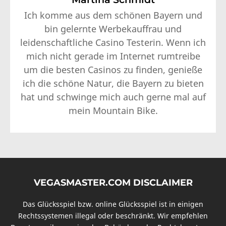
Ich komme aus dem schönen Bayern und
bin gelernte Werbekauffrau und
leidenschaftliche Casino Testerin. Wenn ich
mich nicht gerade im Internet rumtreibe
um die besten Casinos zu finden, genieße
ich die schöne Natur, die Bayern zu bieten
hat und schwinge mich auch gerne mal auf
mein Mountain Bike.
VEGASMASTER.COM DISCLAIMER
Das Glücksspiel bzw. online Glücksspiel ist in einigen
Rechtssystemen illegal oder beschränkt. Wir empfehlen