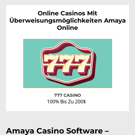
Online Casinos Mit
Überweisungsmöglichkeiten Amaya
Online
777 CASINO
100% Bis Zu 200$
Amaya Casino Software –