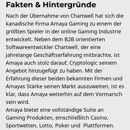
Fakten & Hintergründe
Nach der Übernahme von Chartwell hat sich die
kanadische Firma Amaya Gaming zu einem der
größten Spieler in der online Gaming Industrie
entwickelt. Neben dem B2B orientierten
Softwareentwickler Chartwell, der eine
jahrelange Geschäftserfahrung mitbrachte, ist
Amaya auch stolz darauf, Cryptologic seinem
Angebot hinzugefügt zu haben. Mit der
Erfahrung dieser beiden bekannten Firmen und
Amayas Stärke seinen Markt auszuweiten, ist es
klar, dass Amaya weiterhin auf dem Vormarsch
sein wird.
Amaya bietet eine vollständige Suite an
Gaming Produkten, einschließlich Casino,
Sportwetten, Lotto, Poker und Plattformen.