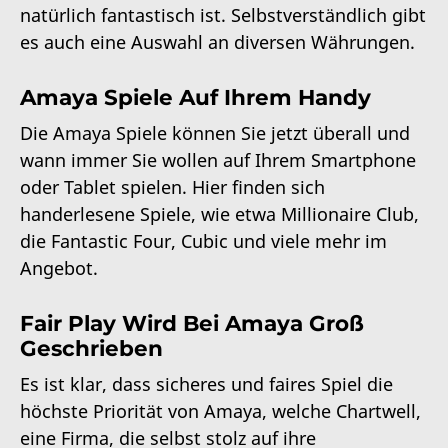
natürlich fantastisch ist. Selbstverständlich gibt
es auch eine Auswahl an diversen Währungen.
Amaya Spiele Auf Ihrem Handy
Die Amaya Spiele können Sie jetzt überall und
wann immer Sie wollen auf Ihrem Smartphone
oder Tablet spielen. Hier finden sich
handerlesene Spiele, wie etwa Millionaire Club,
die Fantastic Four, Cubic und viele mehr im
Angebot.
Fair Play Wird Bei Amaya Groß
Geschrieben
Es ist klar, dass sicheres und faires Spiel die
höchste Priorität von Amaya, welche Chartwell,
eine Firma, die selbst stolz auf ihre