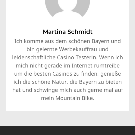
Martina Schmidt
Ich komme aus dem schönen Bayern und
bin gelernte Werbekauffrau und
leidenschaftliche Casino Testerin. Wenn ich
mich nicht gerade im Internet rumtreibe
um die besten Casinos zu finden, genieße
ich die schöne Natur, die Bayern zu bieten
hat und schwinge mich auch gerne mal auf
mein Mountain Bike.