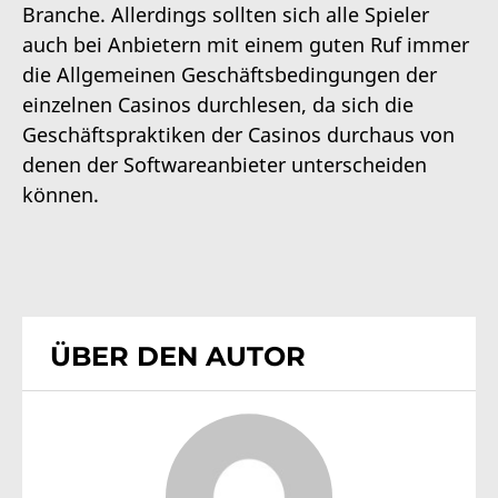
Branche. Allerdings sollten sich alle Spieler
auch bei Anbietern mit einem guten Ruf immer
die Allgemeinen Geschäftsbedingungen der
einzelnen Casinos durchlesen, da sich die
Geschäftspraktiken der Casinos durchaus von
denen der Softwareanbieter unterscheiden
können.
ÜBER DEN AUTOR