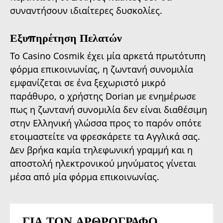
συναντήσουν ιδιαίτερες δυσκολίες.
Εξυπηρέτηση Πελατών
Το Casino Cosmik έχει μία αρκετά πρωτότυπη
φόρμα επικοινωνίας, η ζωντανή συνομιλία
εμφανίζεται σε ένα ξεχωριστό μικρό
παράθυρο, ο χρήστης Dorian με ενημέρωσε
πως η ζωντανή συνομιλία δεν είναι διαθέσιμη
στην Ελληνική γλώσσα προς το παρόν οπότε
ετοιμαστείτε να φρεσκάρετε τα Αγγλικά σας.
Δεν βρήκα καμία τηλεφωνική γραμμή και η
αποστολή ηλεκτρονικού μηνύματος γίνεται
μέσα από μία φόρμα επικοινωνίας.
ΓΙΑ ΤΟΝ ΑΡΘΡΟΓΡΑΦΟ