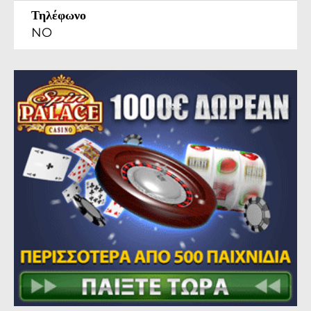
Τηλέφωνο
NO