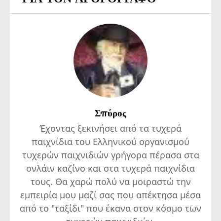
Σπύρος
Έχοντας ξεκινήσει από τα τυχερά
παιχνίδια του Ελληνικού οργανισμού
τυχερών παιχνιδιών γρήγορα πέρασα στα
ονλάιν καζίνο και στα τυχερά παιχνίδια
τους. Θα χαρώ πολύ να μοιραστώ την
εμπειρία μου μαζί σας που απέκτησα μέσα
από το "ταξίδι" που έκανα στον κόσμο των