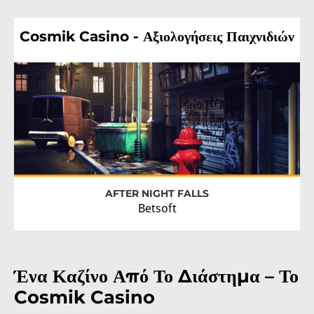
Cosmik Casino - Αξιολογήσεις Παιχνιδιών
AFTER NIGHT FALLS
Betsoft
Ένα Καζίνο Από Το Διάστημα – Το
Cosmik Casino