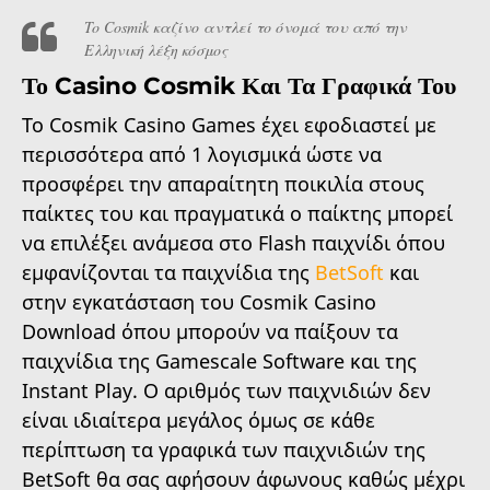
To Cosmik καζίνο αντλεί το όνομά του από την
Ελληνική λέξη κόσμος
Το Casino Cosmik Και Τα Γραφικά Του
Το Cosmik Casino Games έχει εφοδιαστεί με
περισσότερα από 1 λογισμικά ώστε να
προσφέρει την απαραίτητη ποικιλία στους
παίκτες του και πραγματικά ο παίκτης μπορεί
να επιλέξει ανάμεσα στο Flash παιχνίδι όπου
εμφανίζονται τα παιχνίδια της
BetSoft
και
στην εγκατάσταση του Cosmik Casino
Download όπου μπορούν να παίξουν τα
παιχνίδια της Gamescale Software και της
Instant Play. Ο αριθμός των παιχνιδιών δεν
είναι ιδιαίτερα μεγάλος όμως σε κάθε
περίπτωση τα γραφικά των παιχνιδιών της
BetSoft θα σας αφήσουν άφωνους καθώς μέχρι