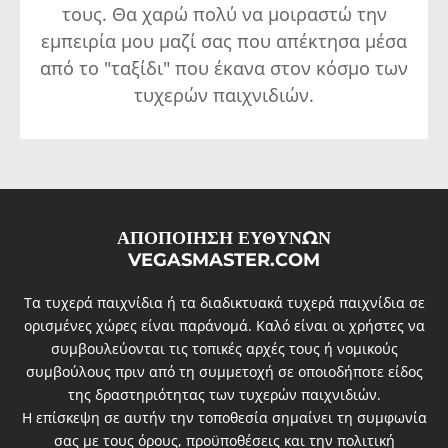
τους. Θα χαρώ πολύ να μοιραστώ την
εμπειρία μου μαζί σας που απέκτησα μέσα
από το "ταξίδι" που έκανα στον κόσμο των
τυχερών παιχνιδιών.
ΑΠΟΠΟΙΉΣΗ ΕΥΘΥΝΩΝ
VEGASMASTER.COM
Τα τυχερά παιχνίδια ή τα διαδικτυακά τυχερά παιχνίδια σε
ορισμένες χώρες είναι παράνομά. Καλό είναι οι χρήστες να
συμβουλεύονται τις τοπικές αρχές τους ή νομικούς
συμβούλους πριν από τη συμμετοχή σε οποιοδήποτε είδος
της δραστηριότητας των τυχερών παιχνιδιών.
Η επίσκεψη σε αυτήν την τοποθεσία σημαίνει τη συμφωνία
σας με τους όρους, προϋποθέσεις και την πολιτική