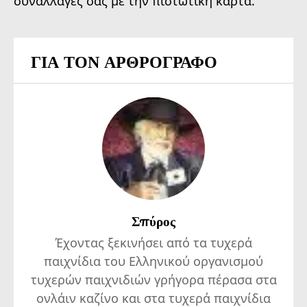
συναλλαγές σας με την πιστωτική κάρτα.
ΓΙΑ ΤΟΝ ΑΡΘΡΟΓΡΑΦΟ
Σπύρος
Έχοντας ξεκινήσει από τα τυχερά
παιχνίδια του Ελληνικού οργανισμού
τυχερών παιχνιδιών γρήγορα πέρασα στα
ονλάιν καζίνο και στα τυχερά παιχνίδια