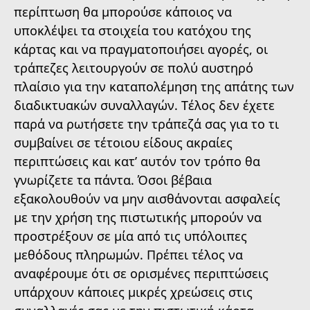
περίπτωση θα μπορούσε κάποιος να
υποκλέψει τα στοιχεία του κατόχου της
κάρτας και να πραγματοποιήσει αγορές, οι
τράπεζες λειτουργούν σε πολύ αυστηρό
πλαίσιο για την καταπολέμηση της απάτης των
διαδικτυακών συναλλαγών. Τέλος δεν έχετε
παρά να ρωτήσετε την τράπεζά σας για το τι
συμβαίνει σε τέτοιου είδους ακραίες
περιπτώσεις και κατ’ αυτόν τον τρόπο θα
γνωρίζετε τα πάντα. Όσοι βέβαια
εξακολουθούν να μην αισθάνονται ασφαλείς
με την χρήση της πιστωτικής μπορούν να
προστρέξουν σε μία από τις υπόλοιπες
μεθόδους πληρωμών. Πρέπει τέλος να
αναφέρουμε ότι σε ορισμένες περιπτώσεις
υπάρχουν κάποιες μικρές χρεώσεις στις