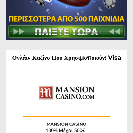
Ονλάιν Καζίνο Που Χρησιμοποιούν: Visa
MANSION CASINO
100% Μέχρι 500€