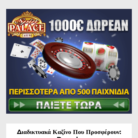
Διαδικτυακά Καζίνο Που Προσφέρουν: