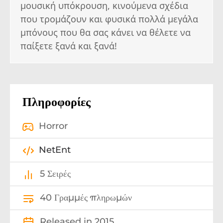
μουσική υπόκρουση, κινούμενα σχέδια
που τρομάζουν και φυσικά πολλά μεγάλα
μπόνους που θα σας κάνει να θέλετε να
παίξετε ξανά και ξανά!
Πληροφορίες
Horror
NetEnt
5 Σειρές
40 Γραμμές πληρωμών
Released in 2015