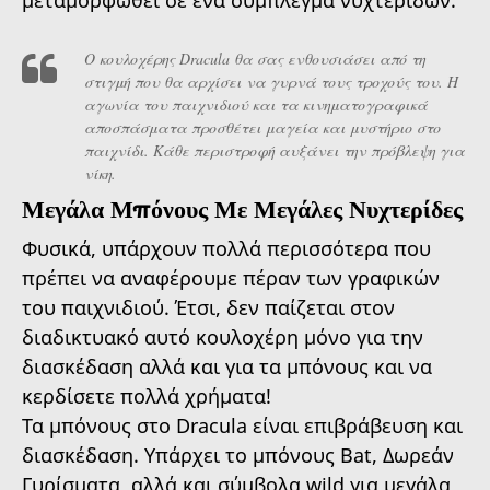
Ο κουλοχέρης Dracula θα σας ενθουσιάσει από τη
στιγμή που θα αρχίσει να γυρνά τους τροχούς του. Η
αγωνία του παιχνιδιού και τα κινηματογραφικά
αποσπάσματα προσθέτει μαγεία και μυστήριο στο
παιχνίδι. Κάθε περιστροφή αυξάνει την πρόβλεψη για
νίκη.
Μεγάλα Μπόνους Με Μεγάλες Νυχτερίδες
Φυσικά, υπάρχουν πολλά περισσότερα που
πρέπει να αναφέρουμε πέραν των γραφικών
του παιχνιδιού. Έτσι, δεν παίζεται στον
διαδικτυακό αυτό κουλοχέρη μόνο για την
διασκέδαση αλλά και για τα μπόνους και να
κερδίσετε πολλά χρήματα!
Τα μπόνους στο Dracula είναι επιβράβευση και
διασκέδαση. Υπάρχει το μπόνους Bat, Δωρεάν
Γυρίσματα, αλλά και σύμβολα wild για μεγάλα