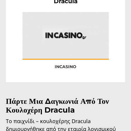
Dracula
INCASINO
Πάρτε Μια Δαγκωνιά Από Τον
Κουλοχέρη Dracula
Τo παιχνίδι – κουλοχέρης Dracula
δημιουργήθηκε από την εταιρία λογισμικού