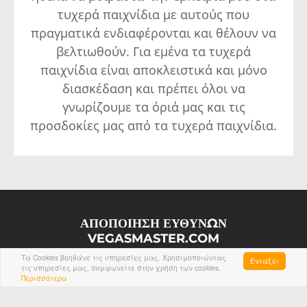
τυχερά παιχνίδια με αυτούς που
πραγματικά ενδιαφέρονται και θέλουν να
βελτιωθούν. Για εμένα τα τυχερά
παιχνίδια είναι αποκλειστικά και μόνο
διασκέδαση και πρέπει όλοι να
γνωρίζουμε τα όριά μας και τις
προσδοκίες μας από τα τυχερά παιχνίδια.
ΑΠΟΠΟΙΉΣΗ ΕΥΘΥΝΩΝ
VEGASMASTER.COM
Τα Cookies βοηθάνε τις υπηρεσίες μας. Χρησιμοποιώντας
Εντάξει
Τα τυχερά παιχνίδια ή τα διαδικτυακά τυχερά παιχνίδια σε
τις υπηρεσίες μας, συμφωνείτε στην χρήση των cookies.
Περισσότερα
ορισμένες χώρες είναι παράνομά. Καλό είναι οι χρήστες να
συμβουλεύονται τις τοπικές αρχές τους ή νομικούς