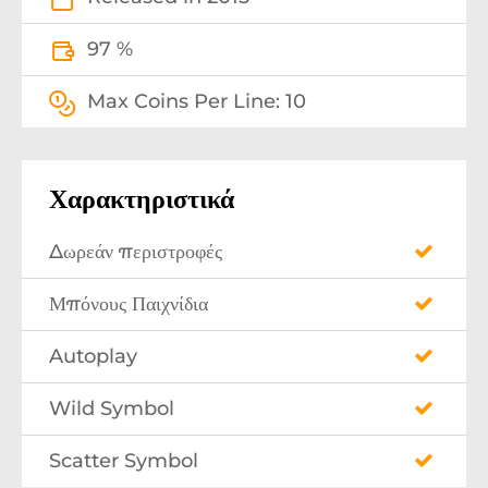
97 %
Max Coins Per Line: 10
Χαρακτηριστικά
Δωρεάν περιστροφές
Μπόνους Παιχνίδια
Autoplay
Wild Symbol
Scatter Symbol