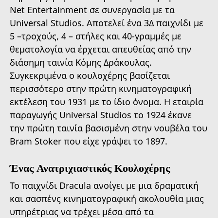
Net Entertainment σε συνεργασία με τα
Universal Studios. Αποτελεί ένα 3Δ παιχνίδι με
5 –τροχούς, 4 – στήλες και 40-γραμμές με
θεματολογία να έρχεται απευθείας από την
διάσημη ταινία Κόμης Δράκουλας.
Συγκεκριμένα ο κουλοχέρης βασίζεται
περισσότερο στην πρώτη κινηματογραφική
εκτέλεση του 1931 με το ίδιο όνομα. Η εταιρία
παραγωγής Universal Studios το 1924 έκανε
την πρώτη ταινία βασισμένη στην νουβέλα του
Bram Stoker που είχε γράψει το 1897.
Ένας Ανατριχιαστικός Κουλοχέρης
Το παιχνίδι Dracula ανοίγει με μια δραματική
και σασπένς κινηματογραφική ακολουθία μιας
υπηρέτριας να τρέχει μέσα από τα