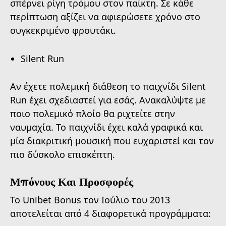
σπέρνει ρίγη τρόμου στον παίκτη. Σε κάθε
περίπτωση αξίζει να αφιερώσετε χρόνο στο
συγκεκριμένο φρουτάκι.
Silent Run
Αν έχετε πολεμική διάθεση το παιχνίδι Silent
Run έχει σχεδιαστεί για εσάς. Ανακαλύψτε με
ποιο πολεμικό πλοίο θα ριχτείτε στην
ναυμαχία. Το παιχνίδι έχει καλά γραφικά και
μία διακριτική μουσική που ευχαριστεί και τον
πιο δύσκολο επισκέπτη.
Μπόνους Και Προσφορές
Το Unibet Bonus τον Ιούλιο του 2013
αποτελείται από 4 διαφορετικά προγράμματα: