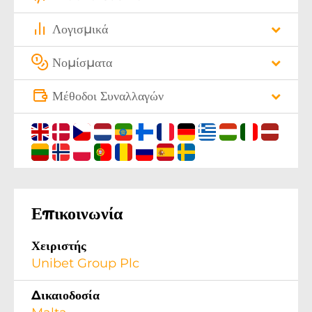
Λογισμικά
Νομίσματα
Μέθοδοι Συναλλαγών
Επικοινωνία
Χειριστής
Unibet Group Plc
Δικαιοδοσία