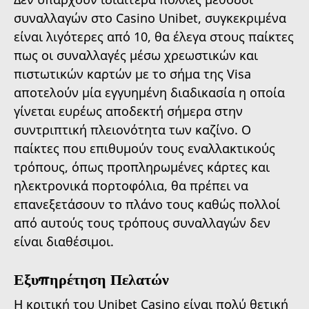
συναλλαγών στο Casino Unibet, συγκεκριμένα
είναι λιγότερες από 10, θα έλεγα στους παίκτες
πως οι συναλλαγές μέσω χρεωστικών και
πιστωτικών καρτών με το σήμα της Visa
αποτελούν μία εγγυημένη διαδικασία η οποία
γίνεται ευρέως αποδεκτή σήμερα στην
συντριπτική πλειονότητα των καζίνο. Ο
παίκτες που επιθυμούν τους εναλλακτικούς
τρόπους, όπως προπληρωμένες κάρτες και
ηλεκτρονικά πορτοφόλια, θα πρέπει να
επανεξετάσουν το πλάνο τους καθώς πολλοί
από αυτούς τους τρόπους συναλλαγών δεν
είναι διαθέσιμοι.
Εξυπηρέτηση Πελατών
Η κριτική του Unibet Casino είναι πολύ θετική