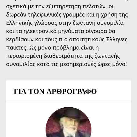
σχετικά με την εξυπηρέτηση πελατών, οι
δωρεάν τηλεφωνικές γραμμές και η χρήση της
Ελληνικής γλώσσας στην ζωντανή συνομιλία
και τα ηλεκτρονικά μηνύματα σίγουρα θα
κερδίσουν και τους πιο απαιτητικούς Έλληνες
παίκτες. Ως μόνο πρόβλημα είναι η
περιορισμένη διαθεσιμότητα της ζωντανής
συνομιλίας κατά τις μεσημεριανές ώρες μόνο!
ΓΙΑ ΤΟΝ ΑΡΘΡΟΓΡΑΦΟ