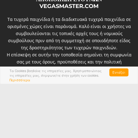
VEGASMASTER.COM
Τα τυχερά παιχνίδια ή τα διαδικτυακά τυχερά παιχνίδια σε
ορισμένες χώρες είναι παράνομά. Καλό είναι οι χρήστες να
συμβουλεύονται τις τοπικές αρχές τους ή νομικούς
συμβούλους πριν από τη συμμετοχή σε οποιοδήποτε είδος
της δραστηριότητας των τυχερών παιχνιδιών.
Η επίσκεψη σε αυτήν την τοποθεσία σημαίνει τη συμφωνία
σας με τους όρους, προϋποθέσεις και την πολιτική
απορρήτου του VegasMaster.com καθώς περιέχει
Τα Cookies βοηθάνε τις υπηρεσίες μας. Χρησιμοποιώντας
Εντάξει
συνδέσμους αλλά και ενημερωτικά άρθρα που προορίζονται
τις υπηρεσίες μας, συμφωνείτε στην χρήση των cookies.
Περισσότερα
για εκπαιδευτικούς σκοπούς μόνο.
ΠΕΡΙΣΣΌΤΕΡΕΣ ΠΛΗΡΟΦΟΡΊΕΣ
Σχετικά
Επικοινωνία