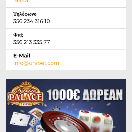
Malta
Τηλέφωνο
356 234 316 10
Φαξ
356 213 335 77
E-Mail
info@unibet.com