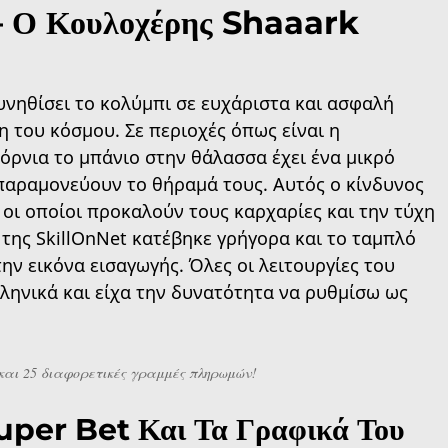
– Ο Κουλοχέρης Shaaark
υνηθίσει το κολύμπι σε ευχάριστα και ασφαλή
η του κόσμου. Σε περιοχές όπως είναι η
όρνια το μπάνιο στην θάλασσα έχει ένα μικρό
παραμονεύουν το θήραμά τους. Αυτός ο κίνδυνος
 οι οποίοι προκαλούν τους καρχαρίες και την τύχη
 της SkillOnNet κατέβηκε γρήγορα και το ταμπλό
ην εικόνα εισαγωγής. Όλες οι λειτουργίες του
λληνικά και είχα την δυνατότητα να ρυθμίσω ως
ς και 25 διαφορετικές γραμμές πληρωμών!
uper Bet Και Τα Γραφικά Του