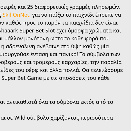
 σειρές και 25 διαφορετικές γραμμές πληρωμών,
ς
SkillOnNet,
για να παίξω το παιχνίδι έπρεπε να
 καθώς προς το παρόν τα παιχνίδια δεν είναι
 Shaaark Super Bet Slot έχει όμορφα χρώματα και
ναι μάλλον μονότονη ωστόσο κάθε φορά που
 η αδρεναλίνη ανέβαινε στα ύψη καθώς μία
μιουργούσε ένταση και πανικό! Τα σύμβολα των
οβερούς και τρομερούς καρχαρίες, την παραλία
νίδες του σέρφ και άλλα πολλά. Θα τελειώσουμε
k Super Bet Game με τις αποδόσεις του κάθε
και αντικαθιστά όλα τα σύμβολα εκτός από το
αι σε Wild σύμβολο χαρίζοντας περισσότερα