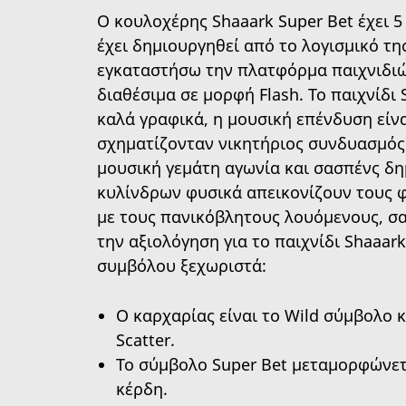
Ο κουλοχέρης Shaaark Super Bet έχει 5
έχει δημιουργηθεί από το λογισμικό τη
εγκαταστήσω την πλατφόρμα παιχνιδιών
διαθέσιμα σε μορφή Flash. Το παιχνίδι
καλά γραφικά, η μουσική επένδυση εί
σχηματίζονταν νικητήριος συνδυασμός
μουσική γεμάτη αγωνία και σασπένς δη
κυλίνδρων φυσικά απεικονίζουν τους φ
με τους πανικόβλητους λουόμενους, σα
την αξιολόγηση για το παιχνίδι Shaaar
συμβόλου ξεχωριστά:
Ο καρχαρίας είναι το Wild σύμβολο 
Scatter.
Το σύμβολο Super Bet μεταμορφώνετ
κέρδη.