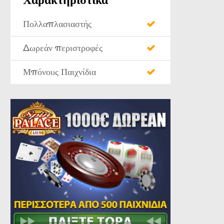
Πολλαπλασιαστής
Δωρεάν περιστροφές
Μπόνους Παιχνίδια