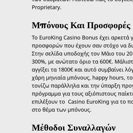
Proprietary.
Μπόνους Και Προσφορές
Το EuroKing Casino Bonus έχει αρκετά
προσφορών που έχουν σαν στόχο να δώ
Στην σελίδα υποδοχής τον Μάιο του 20
300%, με ανώτατο όριο τα 600€. Μάλι
αγγίξει τα 1800€ και αυτό συμβαίνει 
χάρη μηνιαία μπόνους, happy hours, τ
τονίζω παράλληλα και την ύπαρξη προγ
πρόγραμμα για τους αξιόπιστους παίκτ
επιλέξουν το Casino EuroKing για το π
στο θέμα των μπόνους.
Μέθοδοι Συναλλαγών