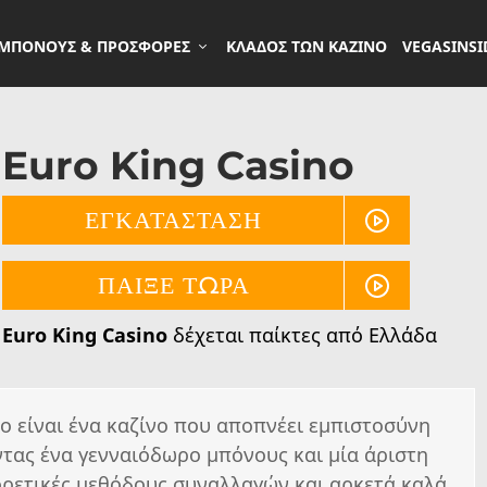
ΜΠΌΝΟΥΣ & ΠΡΟΣΦΟΡΈΣ
ΚΛΆΔΟΣ ΤΩΝ ΚΑΖΊΝΟ
VEGASINSI
Euro King Casino
Μπόνους
Δωρεάν Χρήματ
Επαναφόρτωσης
ΕΓΚΑΤΆΣΤΑΣΗ
ΠΑΊΞΕ ΤΏΡΑ
10€
Δωρεάν Χρήματ
100%
μέχρι και
100€
Euro King Casino
δέχεται παίκτες από Ελλάδα
ΛΆΒΕ ΜΠΌΝΟΥ
ΛΆΒΕ ΜΠΌΝΟΥΣ
αποκλειστικός
no είναι ένα καζίνο που αποπνέει εμπιστοσύνη
ΚΩΔΙΚΌΣ:
VEGASMAS
ΔΙΚΌΣ:
MATCHME100
ντας ένα γενναιόδωρο μπόνους και μία άριστη
ρετικές μεθόδους συναλλαγών και αρκετά καλά