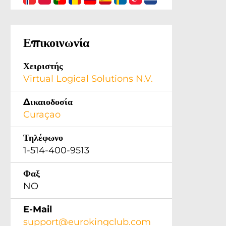
Επικοινωνία
Χειριστής
Virtual Logical Solutions N.V.
Δικαιοδοσία
Curaçao
Τηλέφωνο
1-514-400-9513
Φαξ
NO
E-Mail
support@eurokingclub.com