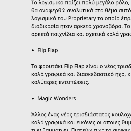
Το λογισμικό παίζει πολύ μεγάλο ρόλο,
θα αναφερθώ αναλυτικά στο θέμα αυτό. 
λογισμικό του Proprietary το οποίο έπ
διαδικασία ήταν αρκετά χρονοβόρα. Το
αρκετά παιχνίδια και σχετικά καλά γραφ
Flip Flap
Το φρουτάκι Flip Flap είναι ο νέος τρι
καλά γραφικά και διασκεδαστικό ήχο, 
καλύτερες εντυπώσεις.
Magic Wonders
Άλλος ένας νέος τρισδιάστατος κουλοχέ
καλά γραφικά και εικόνες οι οποίες θ
των θαυμάτων. Πιστεύω πως το συγκεκ