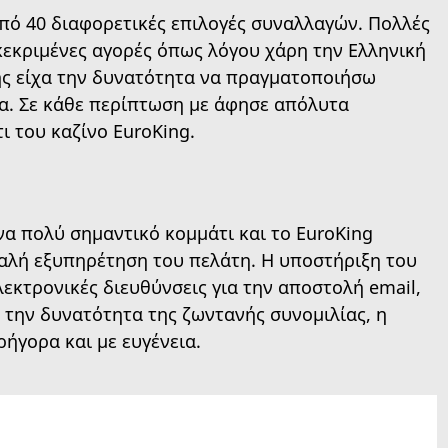
πό 40 διαφορετικές επιλογές συναλλαγών. Πολλές
γκεκριμένες αγορές όπως λόγου χάρη την Ελληνική
ης είχα την δυνατότητα να πραγματοποιήσω
α. Σε κάθε περίπτωση με άφησε απόλυτα
ι του καζίνο EuroKing.
να πολύ σημαντικό κομμάτι και το EuroKing
καλή εξυπηρέτηση του πελάτη. Η υποστήριξη του
εκτρονικές διευθύνσεις για την αποστολή email,
 την δυνατότητα της ζωντανής συνομιλίας, η
ρήγορα και με ευγένεια.