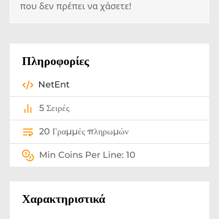
που δεν πρέπει να χάσετε!
Πληροφορίες
NetEnt
5 Σειρές
20 Γραμμές πληρωμών
Min Coins Per Line: 10
Χαρακτηριστικά