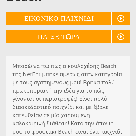
ΕΙΚΟΝΙΚΌ ΠΑΙΧΝΊΔΙ
ΠΑΊΞΕ ΤΏΡΑ
Μπορώ να πω πως ο κουλοχέρης Beach
της NetEnt μπήκε αμέσως στην κατηγορία
με τους αγαπημένους μου! Βρήκα πολύ
πρωτοποριακή την ιδέα για το πώς
γίνονται οι περιστροφές! Είναι πολύ
διασκεδαστικό παιχνίδι και με έβαλε
κατευθείαν σε μία χαρούμενη
καλοκαιρινή διάθεση! Κατά την άποψή
μου το φρουτάκι Beach είναι ένα παιχνίδι