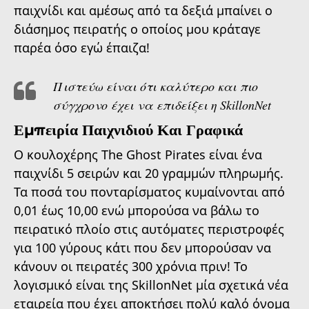
παιχνίδι και αμέσως από τα δεξιά μπαίνει ο
διάσημος πειρατής ο οποίος μου κράταγε
παρέα όσο εγώ έπαιζα!
Πιστεύω είναι ότι καλύτερο και πιο
σύγχρονο έχει να επιδείξει η SkillonNet
Εμπειρία Παιχνιδιού Και Γραφικά
Ο κουλοχέρης The Ghost Pirates είναι ένα
παιχνίδι 5 σειρών και 20 γραμμών πληρωμής.
Τα ποσά του πονταρίσματος κυμαίνονται από
0,01 έως 10,00 ενώ μπορούσα να βάλω το
πειρατικό πλοίο στις αυτόματες περιστροφές
για 100 γύρους κάτι που δεν μπορούσαν να
κάνουν οι πειρατές 300 χρόνια πριν! Το
λογισμικό είναι της SkillonNet μία σχετικά νέα
εταιρεία που έχει αποκτήσει πολύ καλό όνομα