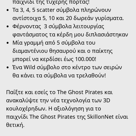
παιχνίδι της τυχερής πόρτας!
Τα 3, 4, 5 scatter σύμβολα πληρώνουν
αντίστοιχα 5, 10 και 20 δωρεάν γυρίσματα.
Φέρνοντας 3 σύμβολα λειτουργίας
φαντάσματος τα κέρδη μου διπλασιάστηκαν
Μία γραμμή από 5 σύμβολα του
διαμαντένιου θησαυρού και ο παίκτης
μπορεί να κερδίσει έως 100.000!
Ένα Wild σύμβολο στο κέντρο των σειρών
θα κάνει τα σύμβολα να τρελαθούν!
Παίξτε και εσείς το The Ghost Pirates και
ανακαλύψτε την νέα τεχνολογία των 3D
κουλοχέρηδων. Η αξιολόγηση για το
παιχνίδι The Ghost Pirates της SkillonNet είναι
θετική.