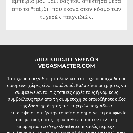
εμπειρία μου μαζί σας που απέκτησα μέσα
από το "ταξίδι" που έκανα στον κόσμο των
τυχερών παιχνιδιών.
ΑΠΟΠΟΙΉΣΗ ΕΥΘΥΝΩΝ
VEGASMASTER.COM
Τα τυχερά παιχνίδια ή τα διαδικτυακά τυχερά παιχνίδια σε
ορισμένες χώρες είναι παράνομά. Καλό είναι οι χρήστες να
συμβουλεύονται τις τοπικές αρχές τους ή νομικούς
συμβούλους πριν από τη συμμετοχή σε οποιοδήποτε είδος
της δραστηριότητας των τυχερών παιχνιδιών.
Η επίσκεψη σε αυτήν την τοποθεσία σημαίνει τη συμφωνία
σας με τους όρους, προϋποθέσεις και την πολιτική
απορρήτου του VegasMaster.com καθώς περιέχει