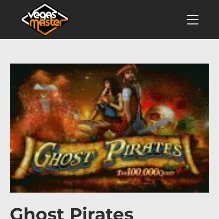
Ghost Pirates