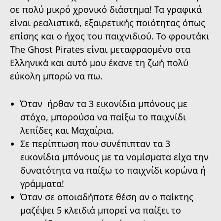
σε πολύ μικρό χρονικό διάστημα! Τα γραφικά
είναι ρεαλιστικά, εξαιρετικής ποιότητας όπως
επίσης και ο ήχος του παιχνιδιού. Το φρουτάκι
The Ghost Pirates είναι μεταφρασμένο στα
Ελληνικά και αυτό μου έκανε τη ζωή πολύ
εύκολη μπορώ να πω.
Όταν ήρθαν τα 3 εικονίδια μπόνους με
στόχο, μπορούσα να παίξω το παιχνίδι
λεπίδες και Μαχαίρια.
Σε περίπτωση που συνέπιπταν τα 3
εικονίδια μπόνους με τα νομίσματα είχα την
δυνατότητα να παίξω το παιχνίδι κορώνα ή
γράμματα!
Όταν σε οποιαδήποτε θέση αν ο παίκτης
μαζέψει 5 κλειδιά μπορεί να παίξει το