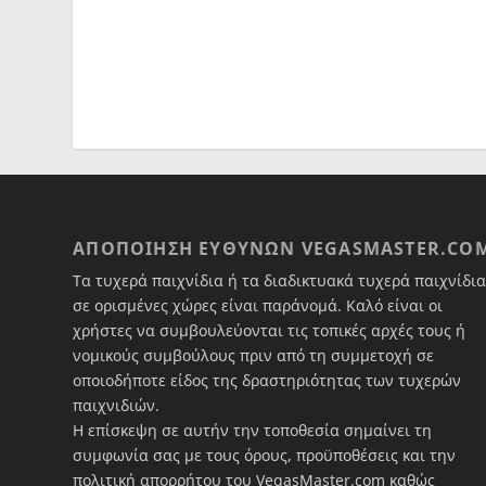
ΑΠΟΠΟΙΉΣΗ ΕΥΘΥΝΩΝ VEGASMASTER.CO
Τα τυχερά παιχνίδια ή τα διαδικτυακά τυχερά παιχνίδι
σε ορισμένες χώρες είναι παράνομά. Καλό είναι οι
χρήστες να συμβουλεύονται τις τοπικές αρχές τους ή
νομικούς συμβούλους πριν από τη συμμετοχή σε
οποιοδήποτε είδος της δραστηριότητας των τυχερών
παιχνιδιών.
Η επίσκεψη σε αυτήν την τοποθεσία σημαίνει τη
συμφωνία σας με τους όρους, προϋποθέσεις και την
πολιτική απορρήτου του VegasMaster.com καθώς