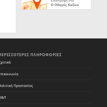
Επιστροφή στο
Ο Οδηγός Καζίνο
ΠΕΡΙΣΣΌΤΕΡΕΣ ΠΛΗΡΟΦΟΡΊΕΣ
Σχετικά
Επικοινωνία
Πολιτική Προστασίας
O&Π