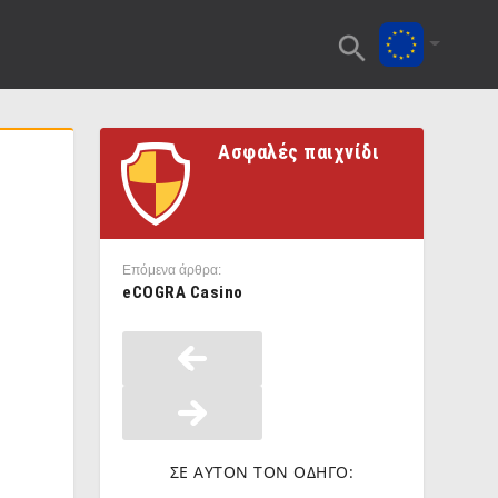
Ασφαλές παιχνίδι
Επόμενα άρθρα:
eCOGRA Casino
ΣΕ ΑΥΤΌΝ ΤΟΝ ΟΔΗΓΌ: