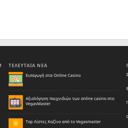
M
ΤΕΛΕΥΤΑΊΑ ΝΈΑ
α
Εισαγωγή στα Online Casino
Αξιολόγηση παιχνιδιών των online casino στο
VegasMaster
Top Λίστες Καζίνο από το Vegasmaster