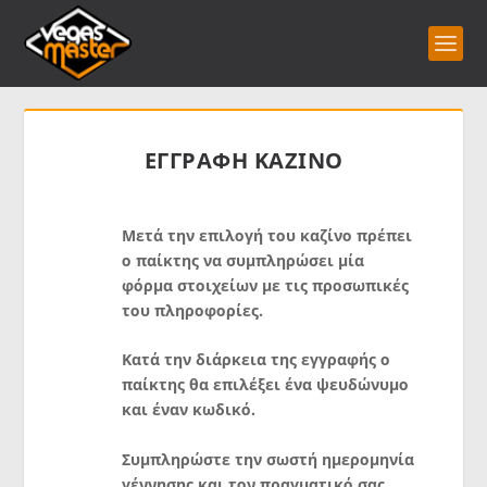
ΕΓΓΡΑΦΉ ΚΑΖΊΝΟ
Μετά την επιλογή του καζίνο πρέπει
ο παίκτης να συμπληρώσει μία
φόρμα στοιχείων με τις προσωπικές
του πληροφορίες.
Κατά την διάρκεια της εγγραφής ο
παίκτης θα επιλέξει ένα ψευδώνυμο
και έναν κωδικό.
Συμπληρώστε την σωστή ημερομηνία
γέννησης και τον πραγματικό σας