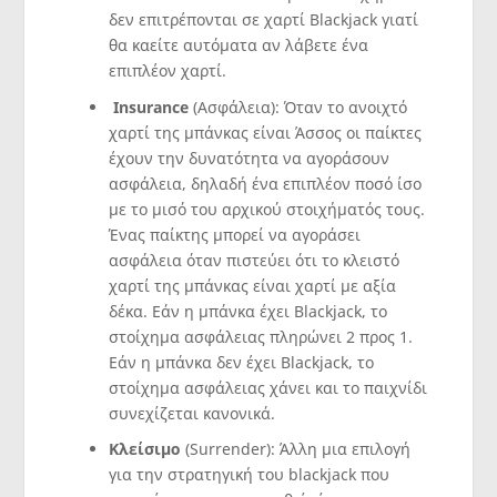
δεν επιτρέπονται σε χαρτί Blackjack γιατί
θα καείτε αυτόματα αν λάβετε ένα
επιπλέον χαρτί.
Insurance
(Ασφάλεια): Όταν το ανοιχτό
χαρτί της μπάνκας είναι Άσσος οι παίκτες
έχουν την δυνατότητα να αγοράσουν
ασφάλεια, δηλαδή ένα επιπλέον ποσό ίσο
με το μισό του αρχικού στοιχήματός τους.
Ένας παίκτης μπορεί να αγοράσει
ασφάλεια όταν πιστεύει ότι το κλειστό
χαρτί της μπάνκας είναι χαρτί με αξία
δέκα. Εάν η μπάνκα έχει Blackjack, το
στοίχημα ασφάλειας πληρώνει 2 προς 1.
Εάν η μπάνκα δεν έχει Blackjack, το
στοίχημα ασφάλειας χάνει και το παιχνίδι
συνεχίζεται κανονικά.
Κλείσιμο
(Surrender): Άλλη μια επιλογή
για την στρατηγική του blackjack που