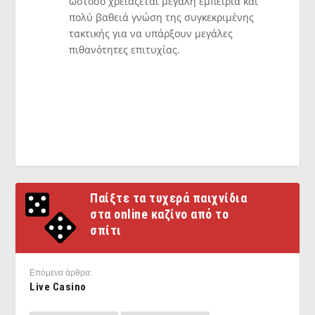
ωστόσο χρειάζεται μεγάλη εμπειρία και
πολύ βαθειά γνώση της συγκεκριμένης
τακτικής για να υπάρξουν μεγάλες
πιθανότητες επιτυχίας.
Παίξτε τα τυχερά παιχνίδια
στα online καζίνο από το
σπίτι
Επόμενα άρθρα:
Live Casino