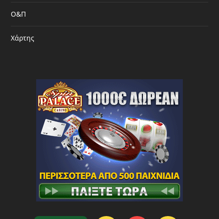
O&Π
Χάρτης