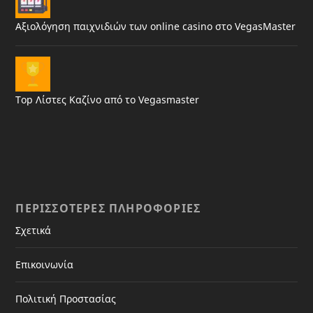
Αξιολόγηση παιχνιδιών των online casino στο VegasMaster
Top Λίστες Καζίνο από το Vegasmaster
ΠΕΡΙΣΣΌΤΕΡΕΣ ΠΛΗΡΟΦΟΡΊΕΣ
Σχετικά
Επικοινωνία
Πολιτική Προστασίας