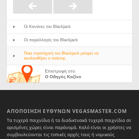
Οι Κανόνες του Blackjack
Οι παραλλαγές του Blackjack
Ποια στρατηγική του Blackjack μπορεί να
ακολουθήσει ο παίκτης
Επιστροφή στο
Ο Οδηγός Καζίνο
ΑΠΟΠΟΙΉΣΗ ΕΥΘΥΝΩΝ VEGASMASTER.COM
Τα τυχερά παιχνίδια ή τα διαδικτυακά τυχερά παιχνίδια σε
ορισμένες χώρες είναι παράνομά. Καλό είναι οι χρήστες να
συμβουλεύονται τις τοπικές αρχές τους ή νομικούς