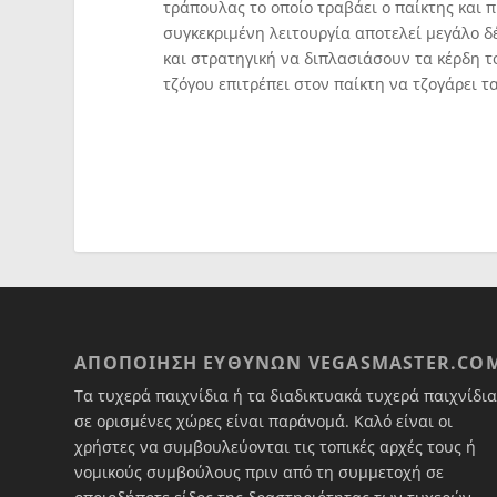
τράπουλας το οποίο τραβάει ο παίκτης και
συγκεκριμένη λειτουργία αποτελεί μεγάλο δ
και στρατηγική να διπλασιάσουν τα κέρδη το
τζόγου επιτρέπει στον παίκτη να τζογάρει τ
ΑΠΟΠΟΙΉΣΗ ΕΥΘΥΝΩΝ VEGASMASTER.CO
Τα τυχερά παιχνίδια ή τα διαδικτυακά τυχερά παιχνίδι
σε ορισμένες χώρες είναι παράνομά. Καλό είναι οι
χρήστες να συμβουλεύονται τις τοπικές αρχές τους ή
νομικούς συμβούλους πριν από τη συμμετοχή σε