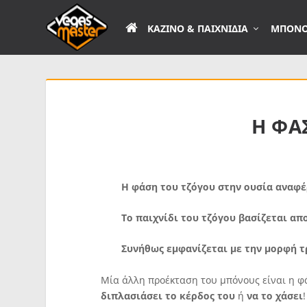
ΚΑΖΊΝΟ & ΠΑΙΧΝΊΔΙΑ
ΜΠΌΝΟ
Η ΦΆ
Η φάση του τζόγου στην ουσία αναφέ
Το παιχνίδι του τζόγου βασίζεται απ
Συνήθως εμφανίζεται με την μορφή 
Μία άλλη προέκταση του μπόνους είναι η φά
διπλασιάσει το κέρδος του
ή
να το χάσει