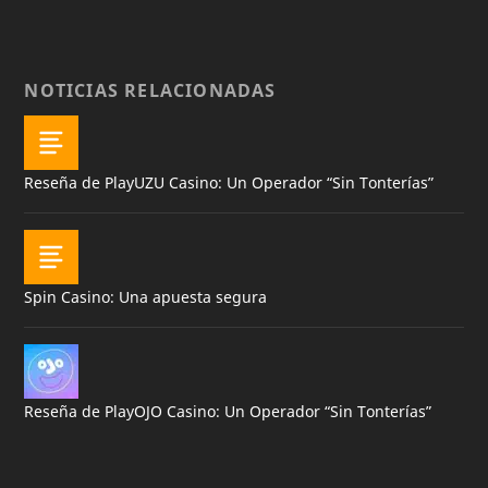
NOTICIAS RELACIONADAS
Reseña de PlayUZU Casino: Un Operador “Sin Tonterías”
Spin Casino: Una apuesta segura
Reseña de PlayOJO Casino: Un Operador “Sin Tonterías”