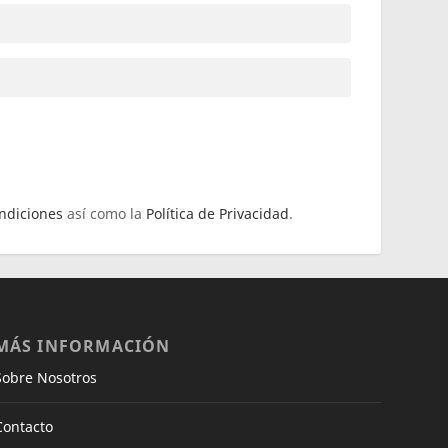
ndiciones
así como la
Política de Privacidad
.
MÁS INFORMACIÓN
Sobre Nosotros
Contacto