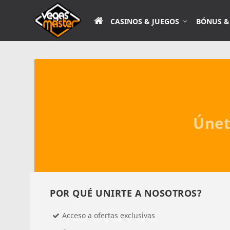
CASINOS & JUEGOS
BÓNUS &
Únet
POR QUÉ UNIRTE A NOSOTROS?
Acceso a ofertas exclusivas