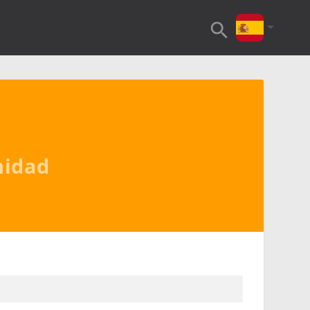
nidad