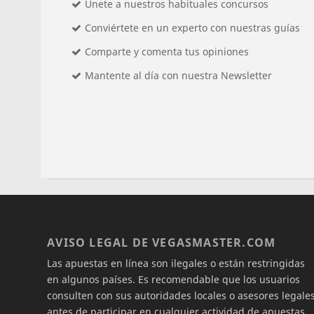
Únete a nuestros habituales concursos
Conviértete en un experto con nuestras guías
Comparte y comenta tus opiniones
Mantente al día con nuestra Newsletter
AVISO LEGAL DE VEGASMASTER.COM
Las apuestas en línea son ilegales o están restringidas
en algunos países. Es recomendable que los usuarios
consulten con sus autoridades locales o asesores legale
antes de participar en cualquier actividad de apuestas.