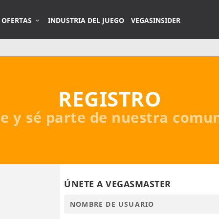
 OFERTAS
INDUSTRIA DEL JUEGO
VEGASINSIDER
REGISTRO
e y sé parte de nuestra comu
ÚNETE A VEGASMASTER