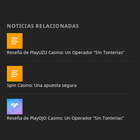
NOTICIAS RELACIONADAS
Reseña de PlayUZU Casino: Un Operador “Sin Tonterías”
Spin Casino: Una apuesta segura
Reseña de PlayOJO Casino: Un Operador “Sin Tonterías”