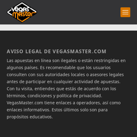
AVISO LEGAL DE VEGASMASTER.COM
Las apuestas en línea son ilegales o están restringidas en
algunos países. Es recomendable que los usuarios
consulten con sus autoridades locales o asesores legales
antes de participar en cualquier actividad de apuestas.
Con tu visita, entiendes que estás de acuerdo con los
términos, condiciones y política de privacidad.
VegasMaster.com tiene enlaces a operadores, así como
enlaces informativos. Estos últimos solo son para
propósitos educativos.