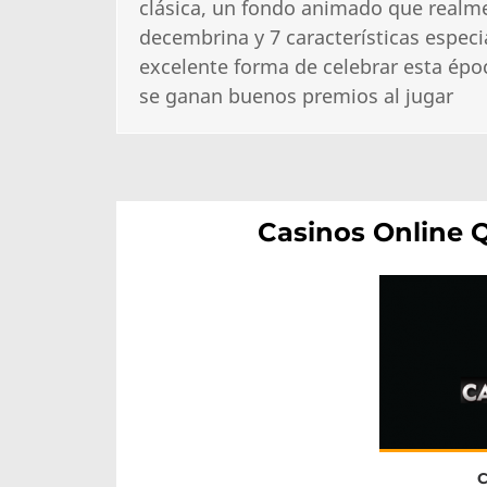
clásica, un fondo animado que realm
decembrina y 7 características espec
excelente forma de celebrar esta épo
se ganan buenos premios al jugar
Casinos Online 