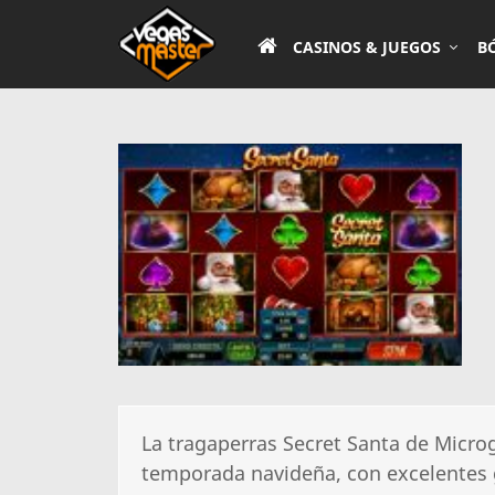
CASINOS & JUEGOS
B
La tragaperras Secret Santa de Micro
temporada navideña, con excelentes g