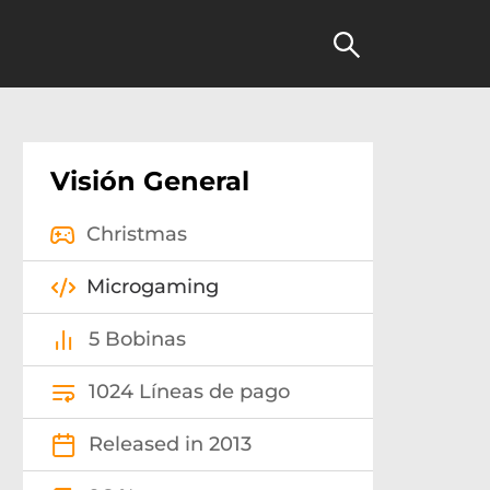
Visión General
Christmas
Microgaming
5 Bobinas
1024 Líneas de pago
Released in 2013