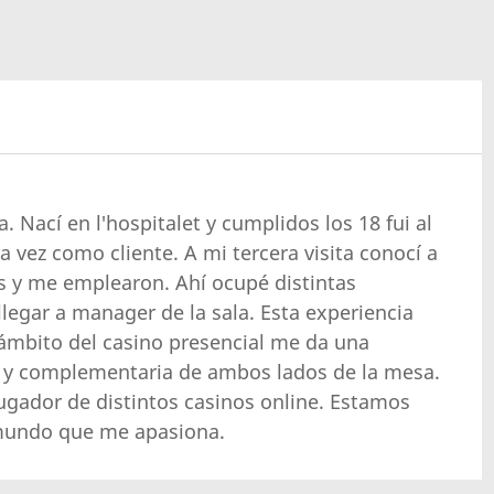
 Nací en l'hospitalet y cumplidos los 18 fui al
a vez como cliente. A mi tercera visita conocí a
s y me emplearon. Ahí ocupé distintas
llegar a manager de la sala. Esta experiencia
 ámbito del casino presencial me da una
a y complementaria de ambos lados de la mesa.
gador de distintos casinos online. Estamos
mundo que me apasiona.