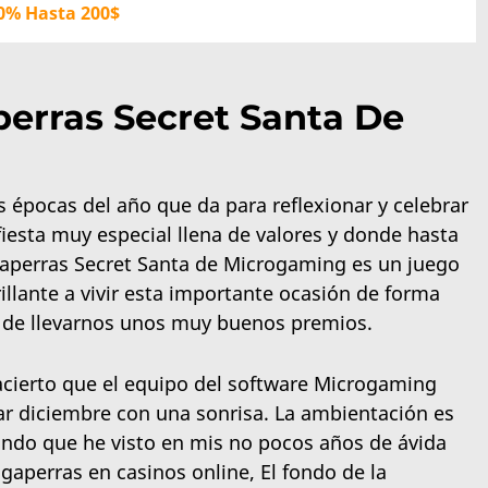
0% Hasta 200$
erras Secret Santa De
 épocas del año que da para reflexionar y celebrar
fiesta muy especial llena de valores y donde hasta
ragaperras Secret Santa de Microgaming es un juego
illante a vivir esta importante ocasión de forma
ad de llevarnos unos muy buenos premios.
acierto que el equipo del software Microgaming
ar diciembre con una sonrisa. La ambientación es
ndo que he visto en mis no pocos años de ávida
gaperras en casinos online, El fondo de la