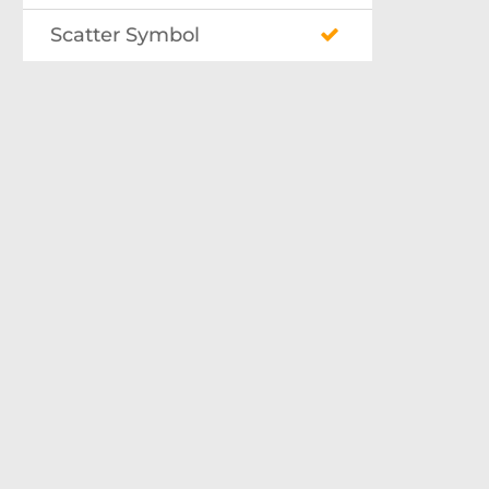
Scatter Symbol