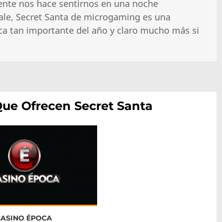
ente nos hace sentirnos en una noche
iale, Secret Santa de microgaming es una
ca tan importante del año y claro mucho más si
Que Ofrecen Secret Santa
CASINO ÉPOCA