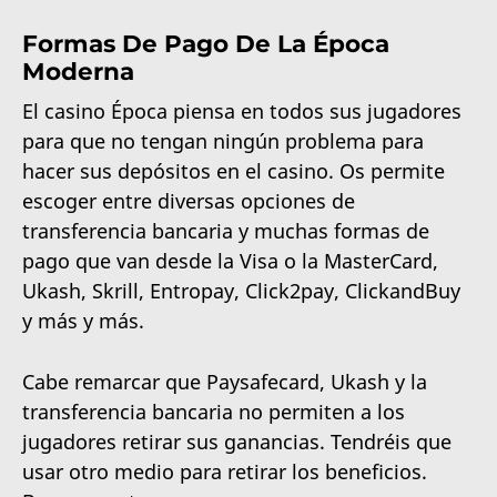
Formas De Pago De La Época
Moderna
El casino Época piensa en todos sus jugadores
para que no tengan ningún problema para
hacer sus depósitos en el casino. Os permite
escoger entre diversas opciones de
transferencia bancaria y muchas formas de
pago que van desde la Visa o la MasterCard,
Ukash, Skrill, Entropay, Click2pay, ClickandBuy
y más y más.
Cabe remarcar que Paysafecard, Ukash y la
transferencia bancaria no permiten a los
jugadores retirar sus ganancias. Tendréis que
usar otro medio para retirar los beneficios.