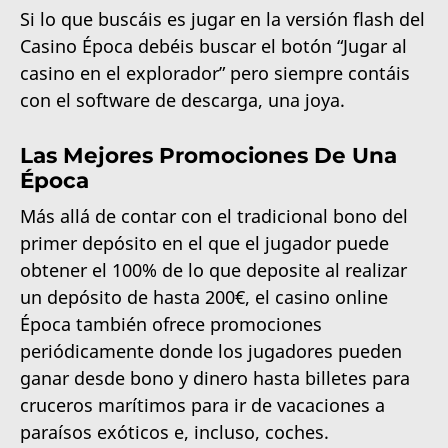
Si lo que buscáis es jugar en la versión flash del
Casino Época debéis buscar el botón “Jugar al
casino en el explorador” pero siempre contáis
con el software de descarga, una joya.
Las Mejores Promociones De Una
Época
Más allá de contar con el tradicional bono del
primer depósito en el que el jugador puede
obtener el 100% de lo que deposite al realizar
un depósito de hasta 200€, el casino online
Época también ofrece promociones
periódicamente donde los jugadores pueden
ganar desde bono y dinero hasta billetes para
cruceros marítimos para ir de vacaciones a
paraísos exóticos e, incluso, coches.