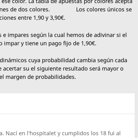
 ese color. La tabla de apuestas por colores acepta
ciones de dos colores. Los colores únicos se
iones entre 1,90 y 3,90€.
s e impares según la cual hemos de adivinar si el
 impar y tiene un pago fijo de 1,90€.
a dinámicos cuya probabilidad cambia según cada
ue acertar su el siguiente resultado será mayor o
 el margen de probabilidades.
 Nací en l'hospitalet y cumplidos los 18 fui al