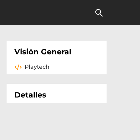
Visión General
Playtech
Detalles