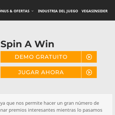
ÓNUS & OFERTAS
INDUSTRIA DEL JUEGO
VEGASINSIDER
Spin A Win
DEMO GRATUITO
JUGAR AHORA
o ya que nos permite hacer un gran número de
anar premios interesantes mientras lo pasamos