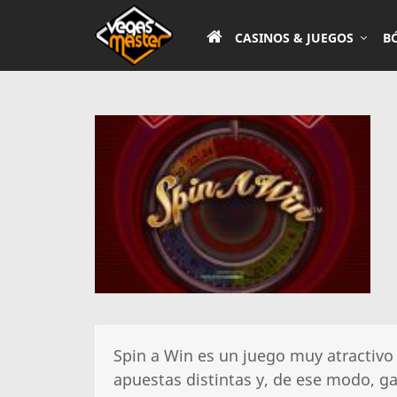
CASINOS & JUEGOS
B
Spin a Win es un juego muy atractiv
apuestas distintas y, de ese modo, g