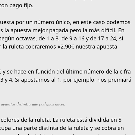
con pago fijo.
 apuesta por un número único, en este caso podemos
Es la apuesta mejor pagada pero la más difícil. En
gún octavas, de 1 a 8, de 9 a 16 y de 17 a 24, si
r la ruleta cobraremos x2,90€ nuestra apuesta
€ y se hace en función del último número de la cifra
 3 y 4. Si apostamos al 1, por ejemplo, nos premiará
 apuestas distintsa que podemos hacer.
colores de la ruleta. La ruleta está dividida en 5
cupa una parte distinta de la ruleta y se cobra en