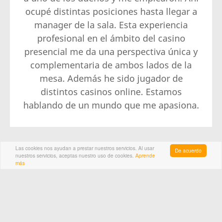
ocupé distintas posiciones hasta llegar a
manager de la sala. Esta experiencia
profesional en el ámbito del casino
presencial me da una perspectiva única y
complementaria de ambos lados de la
mesa. Además he sido jugador de
distintos casinos online. Estamos
hablando de un mundo que me apasiona.
Las cookies nos ayudan a prestar nuestros servicios. Al usar
De acuerdo
nuestros servicios, aceptas nuestro uso de cookies.
Aprende
más
AVISO LEGAL DE VEGASMASTER.COM
Las apuestas en línea son ilegales o están restringidas en
algunos países. Es recomendable que los usuarios
consulten con sus autoridades locales o asesores legales