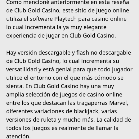
Como mencioné anteriormente en esta reseña
de Club Gold Casino, este sitio de juego online
utiliza el software Playtech para casino online
lo cual incrementa la ya muy elegante
experiencia de jugar en Club Gold Casino.
Hay versión descargable y flash no descargable
de Club Gold Casino, lo cual incrementa su
versatilidad y está genial para que todo jugador
utilice el entorno con el que más cómodo se
sienta. En Club Gold Casino hay una muy
amplia selección de juegos de casino online
entre los que destacan las tragaperras Marvel,
diferentes variaciones de blackjack, varias
versiones de ruleta y mucho más. La calidad de
todos los juegos es realmente de llamar la
atención.