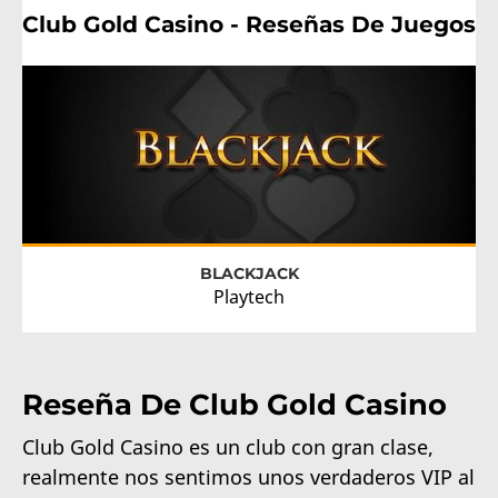
Club Gold Casino - Reseñas De Juegos
BLACKJACK
Playtech
Reseña De Club Gold Casino
Club Gold Casino es un club con gran clase,
realmente nos sentimos unos verdaderos VIP al