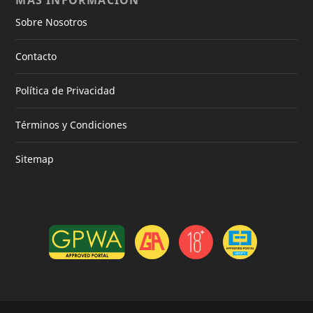
Sobre Nosotros
Contacto
Política de Privacidad
Términos y Condiciones
Sitemap