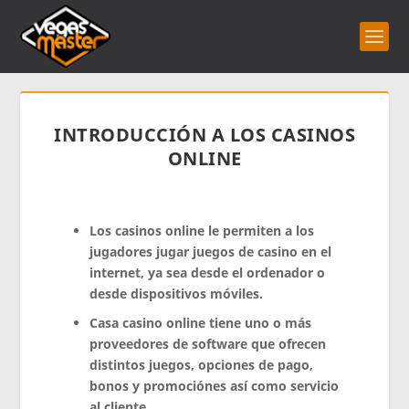
INTRODUCCIÓN A LOS CASINOS
ONLINE
Los casinos online le permiten a los
jugadores jugar juegos de casino en el
internet, ya sea desde el ordenador o
desde dispositivos móviles.
Casa casino online tiene uno o más
proveedores de software que ofrecen
distintos juegos, opciones de pago,
bonos y promociónes así como servicio
al cliente.