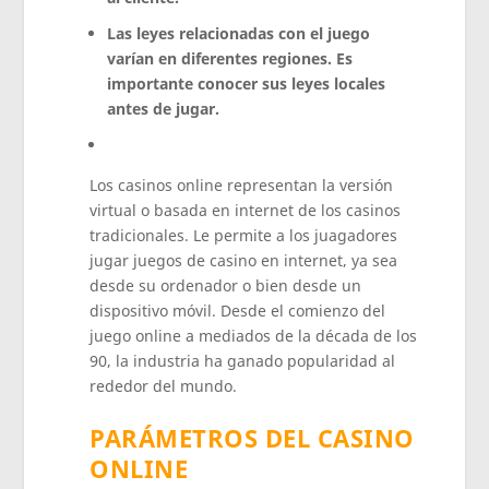
Las leyes relacionadas con el juego
varían en diferentes regiones. Es
importante conocer sus leyes locales
antes de jugar.
Los casinos online representan la versión
virtual o basada en internet de los casinos
tradicionales. Le permite a los juagadores
jugar juegos de casino en internet, ya sea
desde su ordenador o bien desde un
dispositivo móvil. Desde el comienzo del
juego online a mediados de la década de los
90, la industria ha ganado popularidad al
rededor del mundo.
PARÁMETROS DEL CASINO
ONLINE