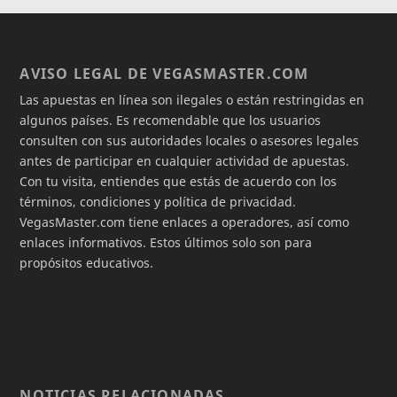
AVISO LEGAL DE VEGASMASTER.COM
Las apuestas en línea son ilegales o están restringidas en
algunos países. Es recomendable que los usuarios
consulten con sus autoridades locales o asesores legales
antes de participar en cualquier actividad de apuestas.
Con tu visita, entiendes que estás de acuerdo con los
términos, condiciones y política de privacidad.
VegasMaster.com tiene enlaces a operadores, así como
enlaces informativos. Estos últimos solo son para
propósitos educativos.
NOTICIAS RELACIONADAS