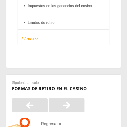
Impuestos en las ganancias del casino
Límites de retiro
3 Artículos
Siguiente artículo:
FORMAS DE RETIRO EN EL CASINO
Regresar a