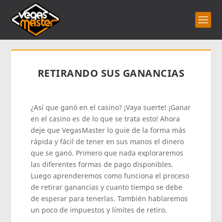
RETIRANDO SUS GANANCIAS
¿Así que ganó en el casino? ¡Vaya suerte! ¡Ganar
en el casino es de lo que se trata esto! Ahora
deje que VegasMaster lo guie de la forma más
rápida y fácil de tener en sus manos el dinero
que se ganó. Primero que nada exploraremos
las diferentes formas de pago disponibles.
Luego aprenderemos como funciona el proceso
de retirar ganancias y cuanto tiempo se debe
de esperar para tenerlas. También hablaremos
un poco de impuestos y límites de retiro.