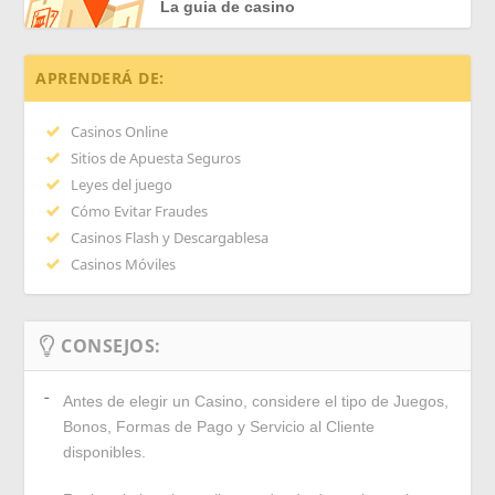
La guia de casino
APRENDERÁ DE:
Casinos Online
Sitios de Apuesta Seguros
Leyes del juego
Cómo Evitar Fraudes
Casinos Flash y Descargablesa
Casinos Móviles
CONSEJOS:
Antes de elegir un Casino, considere el tipo de Juegos,
Bonos, Formas de Pago y Servicio al Cliente
disponibles.