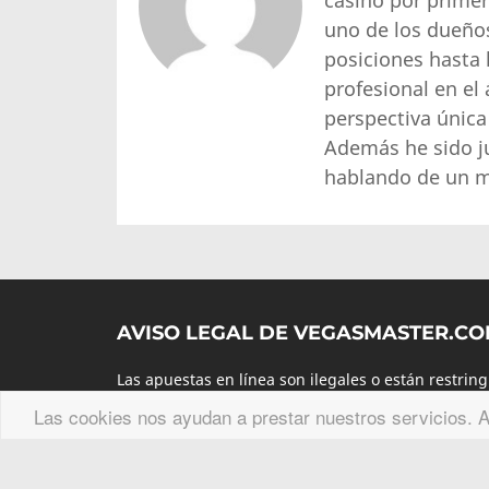
casino por primer
uno de los dueño
posiciones hasta 
profesional en el
perspectiva únic
Además he sido ju
hablando de un 
AVISO LEGAL DE VEGASMASTER.C
Las apuestas en línea son ilegales o están restrin
recomendable que los usuarios consulten con sus 
Las cookies nos ayudan a prestar nuestros servicios. A
asesores legales antes de participar en cualquier 
Con tu visita, entiendes que estás de acuerdo con 
política de privacidad. VegasMaster.com tiene enl