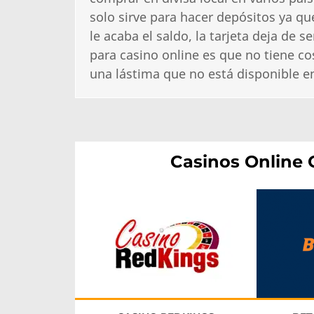
solo sirve para hacer depósitos ya qu
le acaba el saldo, la tarjeta deja de 
para casino online es que no tiene co
una lástima que no está disponible e
Casinos Online