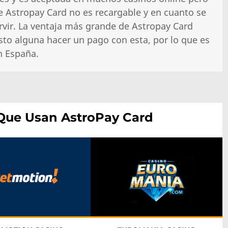
e Astropay Card no es recargable y en cuanto se
servir. La ventaja más grande de Astropay Card
sto alguna hacer un pago con esta, por lo que es
n España.
 Que Usan AstroPay Card