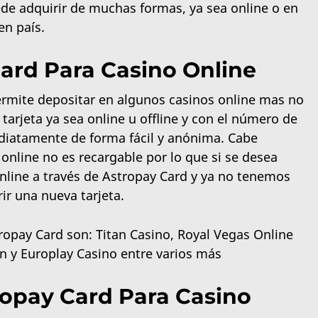
ede adquirir de muchas formas, ya sea online o en
en país.
Card Para Casino Online
ermite depositar en algunos casinos online mas no
 tarjeta ya sea online u offline y con el número de
ediatamente de forma fácil y anónima. Cabe
online no es recargable por lo que si se desea
nline a través de Astropay Card y ya no tenemos
ir una nueva tarjeta.
ropay Card son: Titan Casino, Royal Vegas Online
n y Europlay Casino entre varios más
ropay Card Para Casino