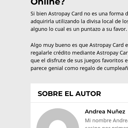
Online?
Si bien Astropay Card no es una forma d
adquirirla utilizando la divisa local de 
alguno lo cual es un puntazo a su favor.
Algo muy bueno es que Astropay Card es
regalarle crédito mediante Astropay Car
que el disfrute de sus juegos favoritos 
parece genial como regalo de cumpleañ
SOBRE EL AUTOR
Andrea Nuñez
Mi nombre Andrea.