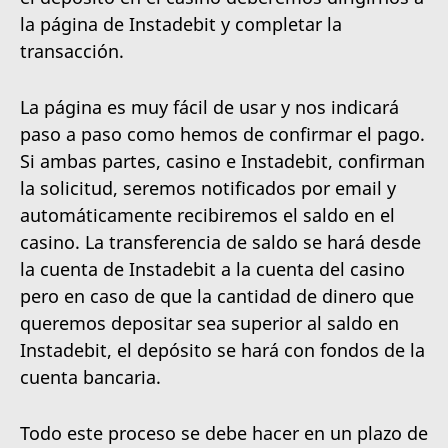
la página de Instadebit y completar la
transacción.
La página es muy fácil de usar y nos indicará
paso a paso como hemos de confirmar el pago.
Si ambas partes, casino e Instadebit, confirman
la solicitud, seremos notificados por email y
automáticamente recibiremos el saldo en el
casino. La transferencia de saldo se hará desde
la cuenta de Instadebit a la cuenta del casino
pero en caso de que la cantidad de dinero que
queremos depositar sea superior al saldo en
Instadebit, el depósito se hará con fondos de la
cuenta bancaria.
Todo este proceso se debe hacer en un plazo de