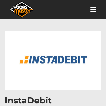
InstaDebit