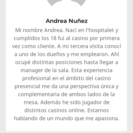
Andrea Nuñez
Mi nombre Andrea. Nací en l'hospitalet y
cumplidos los 18 fui al casino por primera
vez como cliente. A mi tercera visita conocí
a uno de los dueños y me emplearon. Ahí
ocupé distintas posiciones hasta llegar a
manager de la sala. Esta experiencia
profesional en el ámbito del casino
presencial me da una perspectiva única y
complementaria de ambos lados de la
mesa. Además he sido jugador de
distintos casinos online. Estamos
hablando de un mundo que me apasiona.