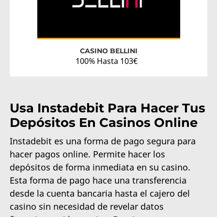
CASINO BELLINI
100% Hasta 103€
Usa Instadebit Para Hacer Tus
Depósitos En Casinos Online
Instadebit es una forma de pago segura para
hacer pagos online. Permite hacer los
depósitos de forma inmediata en su casino.
Esta forma de pago hace una transferencia
desde la cuenta bancaria hasta el cajero del
casino sin necesidad de revelar datos