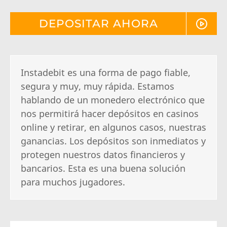
DEPOSITAR AHORA
Instadebit es una forma de pago fiable,
segura y muy, muy rápida. Estamos
hablando de un monedero electrónico que
nos permitirá hacer depósitos en casinos
online y retirar, en algunos casos, nuestras
ganancias. Los depósitos son inmediatos y
protegen nuestros datos financieros y
bancarios. Esta es una buena solución
para muchos jugadores.