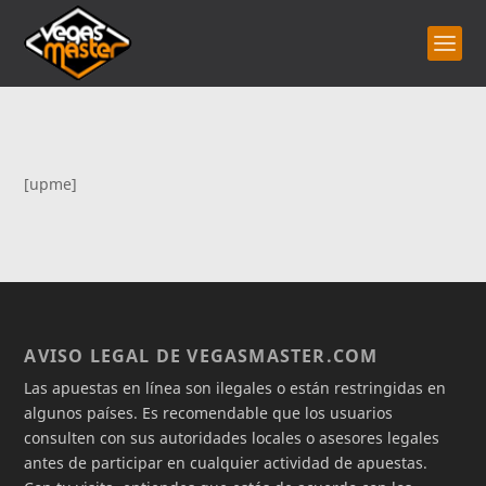
[upme]
AVISO LEGAL DE VEGASMASTER.COM
Las apuestas en línea son ilegales o están restringidas en
algunos países. Es recomendable que los usuarios
consulten con sus autoridades locales o asesores legales
antes de participar en cualquier actividad de apuestas.