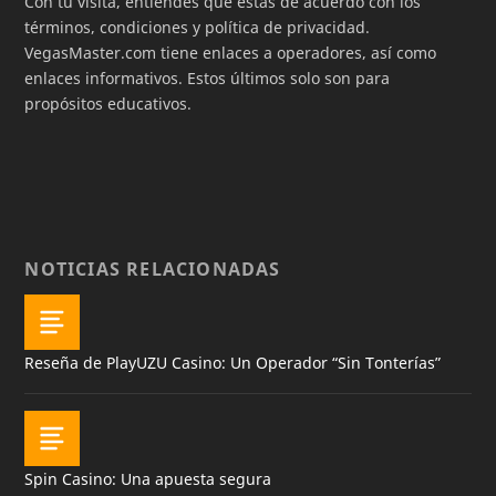
Con tu visita, entiendes que estás de acuerdo con los
términos, condiciones y política de privacidad.
VegasMaster.com tiene enlaces a operadores, así como
enlaces informativos. Estos últimos solo son para
propósitos educativos.
NOTICIAS RELACIONADAS
Reseña de PlayUZU Casino: Un Operador “Sin Tonterías”
Spin Casino: Una apuesta segura