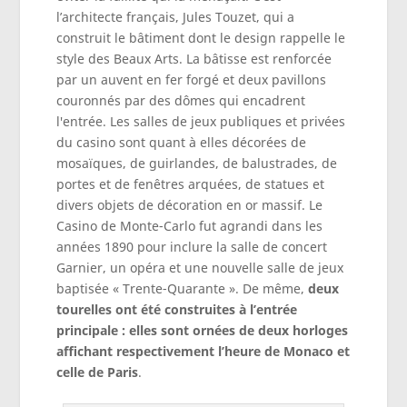
l’architecte français, Jules Touzet, qui a
construit le bâtiment dont le design rappelle le
style des Beaux Arts. La bâtisse est renforcée
par un auvent en fer forgé et deux pavillons
couronnés par des dômes qui encadrent
l'entrée. Les salles de jeux publiques et privées
du casino sont quant à elles décorées de
mosaïques, de guirlandes, de balustrades, de
portes et de fenêtres arquées, de statues et
divers objets de décoration en or massif. Le
Casino de Monte-Carlo fut agrandi dans les
années 1890 pour inclure la salle de concert
Garnier, un opéra et une nouvelle salle de jeux
baptisée « Trente-Quarante ». De même,
deux
tourelles ont été construites à l’entrée
principale : elles sont ornées de deux horloges
affichant respectivement l’heure de Monaco et
celle de Paris
.