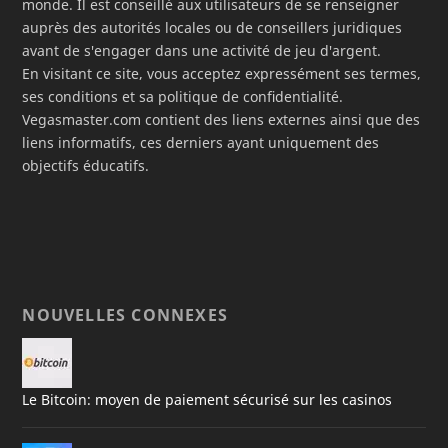
monde. Il est conseillé aux utilisateurs de se renseigner
auprès des autorités locales ou de conseillers juridiques
avant de s'engager dans une activité de jeu d'argent.
En visitant ce site, vous acceptez expressément ses termes,
ses conditions et sa politique de confidentialité.
Vegasmaster.com contient des liens externes ainsi que des
liens informatifs, ces derniers ayant uniquement des
objectifs éducatifs.
NOUVELLES CONNEXES
Le Bitcoin: moyen de paiement sécurisé sur les casinos