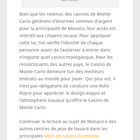
Bien que les revenus des casinos de Monte-
Carlo génèrent d'énormes sommes d'argent
pour la principauté de Monaco, leur accès est
interdit aux citoyens locaux. Pour appliquer
cette loi, l’on vérifie l'identité de chaque
personne avant de l’autoriser à entrer dans
n’importe quel casino monégasque. Pour les
ressortissants des autres pays, le Casino de
Monte-Carlo demeure l’un des meilleurs
endroits au monde pour jouer. Qui plus est, il
n’est pas obligatoire de conduire une Rolls
Royce pour apprécier le design exquis et
l’atmosphère luxueux qu’offre le Casino de
Monte-Carlo.
Continuer la lecture au sujet de Monaco e des
autres centres de jeux de hasard dans les
principales
villes de casino du monde
.