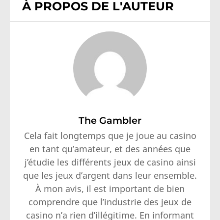
À PROPOS DE L'AUTEUR
The Gambler
Cela fait longtemps que je joue au casino
en tant qu’amateur, et des années que
j’étudie les différents jeux de casino ainsi
que les jeux d’argent dans leur ensemble.
À mon avis, il est important de bien
comprendre que l’industrie des jeux de
casino n’a rien d’illégitime. En informant