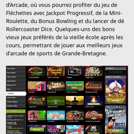
d’Arcade, où vous pourrez profiter du jeu de
Fléchettes avec Jackpot Progressif, de la Mini-
Roulette, du Bonus Bowling et du lancer de dé
Rollercoaster Dice. Quelques-uns des bons
vieux jeux préférés de la vieille école après les
cours, permettant de jouer aux meilleurs jeux
d’arcade de sports de Grande-Bretagne.