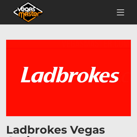
Ladbrokes Vegas