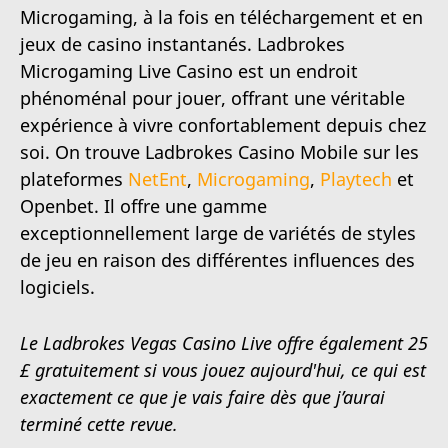
Microgaming, à la fois en téléchargement et en
jeux de casino instantanés. Ladbrokes
Microgaming Live Casino est un endroit
phénoménal pour jouer, offrant une véritable
expérience à vivre confortablement depuis chez
soi. On trouve Ladbrokes Casino Mobile sur les
plateformes
NetEnt
,
Microgaming
,
Playtech
et
Openbet. Il offre une gamme
exceptionnellement large de variétés de styles
de jeu en raison des différentes influences des
logiciels.
Le Ladbrokes Vegas Casino Live offre également 25
£ gratuitement si vous jouez aujourd'hui, ce qui est
exactement ce que je vais faire dès que j’aurai
terminé cette revue.