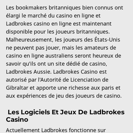
Les bookmakers britanniques bien connus ont
élargi le marché du casino en ligne et
Ladbrokes casino en ligne est maintenant
disponible pour les joueurs britanniques.
Malheureusement, les joueurs des États-Unis
ne peuvent pas jouer, mais les amateurs de
casino en ligne australiens seront heureux de
savoir qu'ils ont un site dédié de casino,
Ladbrokes Aussie. Ladbrokes Casino est
autorisé par l'Autorité de Licenciation de
Gibraltar et apporte une richesse aux paris et
aux expériences de jeu des joueurs de casino.
Les Logiciels Et Jeux De Ladbrokes
Casino
Actuellement Ladbrokes fonctionne sur