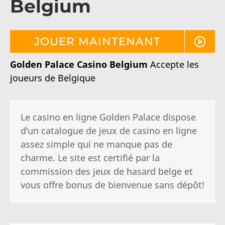
Belgium
JOUER MAINTENANT
Golden Palace Casino Belgium
Accepte les
joueurs de Belgique
Le casino en ligne Golden Palace dispose
d’un catalogue de jeux de casino en ligne
assez simple qui ne manque pas de
charme. Le site est certifié par la
commission des jeux de hasard belge et
vous offre bonus de bienvenue sans dépôt!