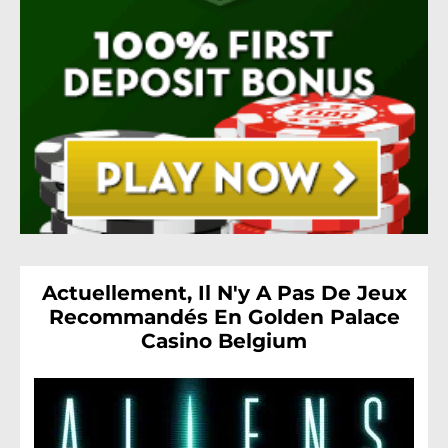
Actuellement, Il N'y A Pas De Jeux
Recommandés En Golden Palace
Casino Belgium