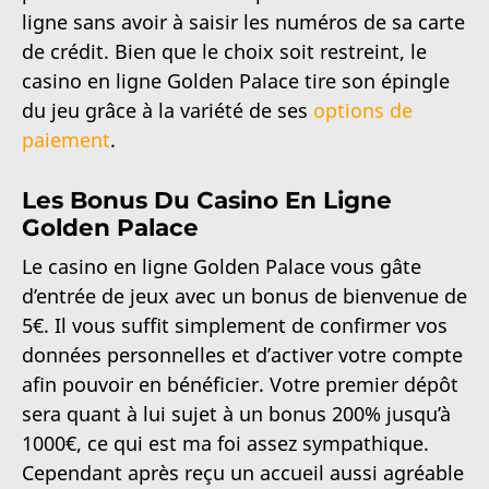
ligne sans avoir à saisir les numéros de sa carte
de crédit. Bien que le choix soit restreint, le
casino en ligne Golden Palace tire son épingle
du jeu grâce à la variété de ses
options de
paiement
.
Les Bonus Du Casino En Ligne
Golden Palace
Le casino en ligne Golden Palace vous gâte
d’entrée de jeux avec un bonus de bienvenue de
5€. Il vous suffit simplement de confirmer vos
données personnelles et d’activer votre compte
afin pouvoir en bénéficier. Votre premier dépôt
sera quant à lui sujet à un bonus 200% jusqu’à
1000€, ce qui est ma foi assez sympathique.
Cependant après reçu un accueil aussi agréable