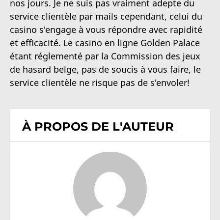
nos jours. Je ne suis pas vraiment adepte du
service clientèle par mails cependant, celui du
casino s'engage à vous répondre avec rapidité
et efficacité. Le casino en ligne Golden Palace
étant réglementé par la Commission des jeux
de hasard belge, pas de soucis à vous faire, le
service clientèle ne risque pas de s'envoler!
À PROPOS DE L'AUTEUR