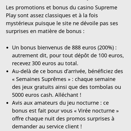
Les promotions et bonus du casino Supreme
Play sont assez classiques et à la fois
mystérieux puisque le site ne dévoile pas ses
surprises en matière de bonus :
Un bonus bienvenus de 888 euros (200%) :
autrement dit, pour tout dépôt de 100 euros,
recevez 300 euros au total.
Au-delà de ce bonus d’arrivée, bénéficiez des
« Semaines Suprêmes » : chaque semaine
des jeux gratuits ainsi que des tombolas ou
5000 euros cash. Alléchant !
Avis aux amateurs du jeu nocturne : ce
bonus est fait pour vous « Virée nocturne »
offre chaque nuit des promos surprises à
demander au service client !