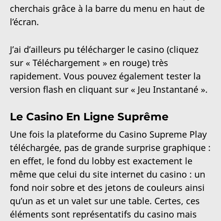
cherchais grâce à la barre du menu en haut de
l’écran.
J’ai d’ailleurs pu télécharger le casino (cliquez
sur « Téléchargement » en rouge) très
rapidement. Vous pouvez également tester la
version flash en cliquant sur « Jeu Instantané ».
Le Casino En Ligne Suprême
Une fois la plateforme du Casino Supreme Play
téléchargée, pas de grande surprise graphique :
en effet, le fond du lobby est exactement le
même que celui du site internet du casino : un
fond noir sobre et des jetons de couleurs ainsi
qu’un as et un valet sur une table. Certes, ces
éléments sont représentatifs du casino mais