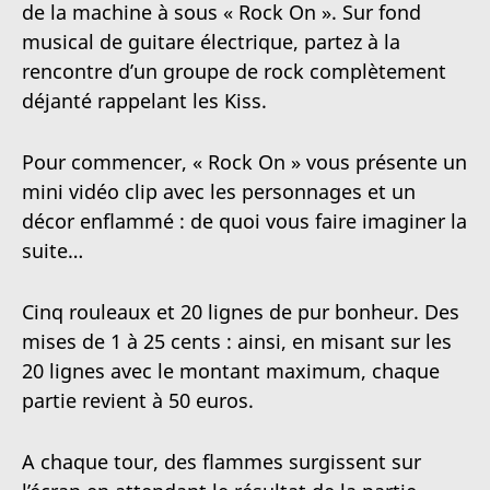
de la machine à sous « Rock On ». Sur fond
musical de guitare électrique, partez à la
rencontre d’un groupe de rock complètement
déjanté rappelant les Kiss.
Pour commencer, « Rock On » vous présente un
mini vidéo clip avec les personnages et un
décor enflammé : de quoi vous faire imaginer la
suite…
Cinq rouleaux et 20 lignes de pur bonheur. Des
mises de 1 à 25 cents : ainsi, en misant sur les
20 lignes avec le montant maximum, chaque
partie revient à 50 euros.
A chaque tour, des flammes surgissent sur