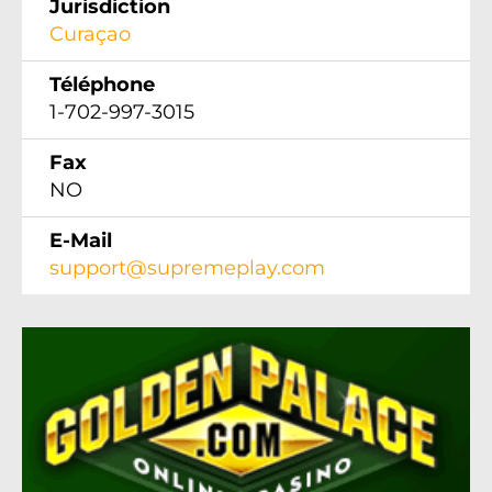
Jurisdiction
Curaçao
Téléphone
1-702-997-3015
Fax
NO
E-Mail
support@supremeplay.com