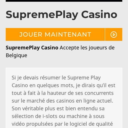
SupremePlay Casino
JOUER MAINTENANT
SupremePlay Casino
Accepte les joueurs de
Belgique
Si je devais résumer le Supreme Play
Casino en quelques mots, je dirais qu’il est
tout à fait à la hauteur de ses concurrents
sur le marché des casinos en ligne actuel.
Son véritable plus est bien entendu sa
sélection de i-slots ou machine à sous
vidéo propulsées par le logiciel de qualité