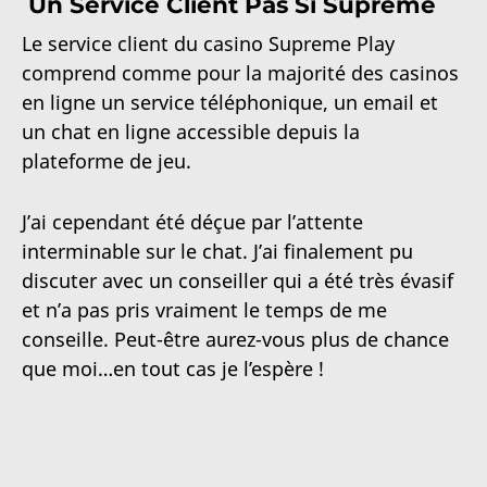
Un Service Client Pas Si Suprême
Le service client du casino Supreme Play
comprend comme pour la majorité des casinos
en ligne un service téléphonique, un email et
un chat en ligne accessible depuis la
plateforme de jeu.
J’ai cependant été déçue par l’attente
interminable sur le chat. J’ai finalement pu
discuter avec un conseiller qui a été très évasif
et n’a pas pris vraiment le temps de me
conseille. Peut-être aurez-vous plus de chance
que moi…en tout cas je l’espère !