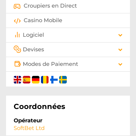
Croupiers en Direct
Casino Mobile
Logiciel
Devises
Modes de Paiement
Coordonnées
Opérateur
SoftBet Ltd