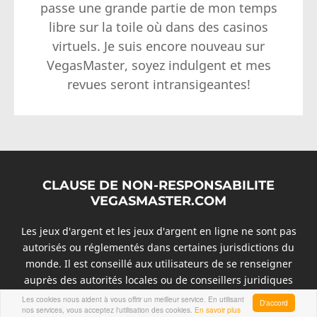
passe une grande partie de mon temps
libre sur la toile où dans des casinos
virtuels. Je suis encore nouveau sur
VegasMaster, soyez indulgent et mes
revues seront intransigeantes!
CLAUSE DE NON-RESPONSABILITE
VEGASMASTER.COM
Les jeux d'argent et les jeux d'argent en ligne ne sont pas
autorisés ou réglementés dans certaines jurisdictions du
monde. Il est conseillé aux utilisateurs de se renseigner
auprès des autorités locales ou de conseillers juridiques
avant de s'engager dans une activité de jeu d'argent.
Les cookies nous aident à vous offrir un meilleur service. En utilisant
D'accord
nos services, vous acceptez l'utilisation des cookies.
En savoir plus
En visitant ce site, vous acceptez expressément ses termes,