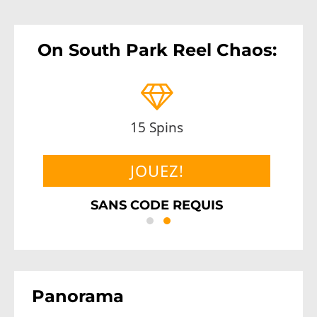
ôt
On
South Park Reel Chaos:
B
15
Spins
JOUEZ!
SANS CODE REQUIS
Panorama