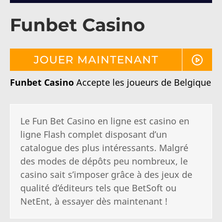
Funbet Casino
JOUER MAINTENANT
Funbet Casino
Accepte les joueurs de Belgique
Le Fun Bet Casino en ligne est casino en
ligne Flash complet disposant d’un
catalogue des plus intéressants. Malgré
des modes de dépôts peu nombreux, le
casino sait s’imposer grâce à des jeux de
qualité d’éditeurs tels que BetSoft ou
NetEnt, à essayer dès maintenant !