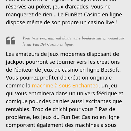
réservés au poker, jeux d’arcades, vous ne
manquerez de rien… Le FunBet Casino en ligne
dispose même de son propre un casino live !
Vous trouverez sans nul doute votre bonheur sur en jouant sur
le sur Fun Bet Casino en ligne.
Les amateurs de jeux modernes disposant de
jackpot pourront se tourner vers les créations
de l’éditeur de jeux de casino en ligne BetSoft.
Vous pourrez profiter de création originale
comme la
machine à sous Enchanted
, un jeu
qui vous entrainera dans un univers féérique et
comique pour des parties aussi excitantes que
rentables. Trop de chichi pour vous ? Pas de
problème, les jeux du Fun Bet Casino en ligne
comportent également des machines à sous