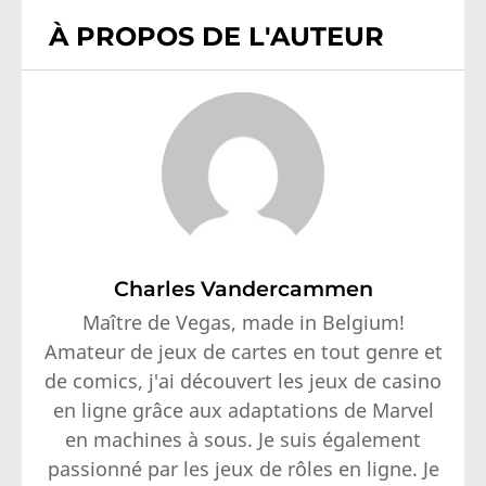
À PROPOS DE L'AUTEUR
Charles Vandercammen
Maître de Vegas, made in Belgium!
Amateur de jeux de cartes en tout genre et
de comics, j'ai découvert les jeux de casino
en ligne grâce aux adaptations de Marvel
en machines à sous. Je suis également
passionné par les jeux de rôles en ligne. Je