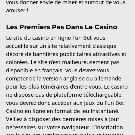
vous donner envie de miser et surtout de vous
amuser !
Les Premiers Pas Dans Le Casino
Le site du casino en ligne Fun Bet vous
accueille sur un site relativement classique
décoré de bannières publicitaires attractives et
colorées. Le site n’est malheureusement pas
disponible en français, vous devrez vous
compter de la version anglaise ou allemande
pour les plus téméraires d’entre vous. Le casino
ne dispose pas de plateforme téléchargeable,
vous devrez donc accéder aux jeux du Fun Bet
Casino en ligne en format de jeu instantané.
Veillez à disposer des dernières mises à jour
nécessaires sur votre navigateur. L’inscription